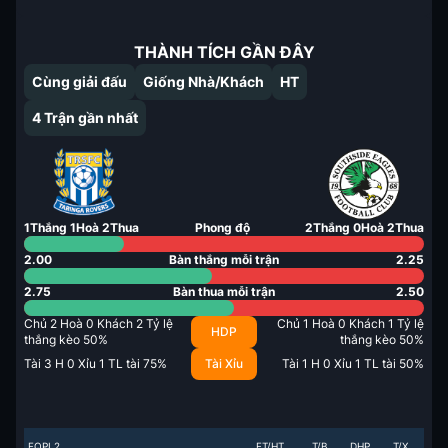
THÀNH TÍCH GẦN ĐÂY
Cùng giải đấu
Giống Nhà/Khách
HT
4
Trận gần nhất
1
Thắng
1
Hoà
2
Thua
Phong độ
2
Thắng
0
Hoà
2
Thua
2.00
Bàn thắng mỗi trận
2.25
2.75
Bàn thua mỗi trận
2.50
Chủ
2
Hoà
0
Khách
2
Tỷ lệ
Chủ
1
Hoà
0
Khách
1
Tỷ lệ
HDP
thắng kèo
50
%
thắng kèo
50
%
Tài
3
H
0
Xỉu
1
TL tài
75
%
Tài Xỉu
Tài
1
H
0
Xỉu
1
TL tài
50
%
FQPL2
FT/HT
T/B
DHP
T/X