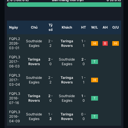
Tỷ
Ngày
Chủ
Khách
HT
W/L
AH
O/U
số
FQPL2
Southside
2
-
Taringa
1
-
2026-
H
B
H
Eagles
2
Rovers
1
03-01
FQPL3
Taringa
2
-
Southside
2
-
2017-
T
Rovers
0
Eagles
0
06-03
FQPL3
Southside
2
-
Taringa
1
-
2017-
H
Eagles
2
Rovers
1
03-04
FQPL3
Taringa
2
-
Southside
1
-
2016-
T
Rovers
0
Eagles
0
07-16
FQPL3
Southside
1
-
Taringa
0
-
2016-
T
Eagles
2
Rovers
0
04-09