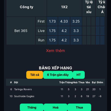
Tỷ lệ
Tỷ lệ
Công ty
1X2
tài
Châu
xỉu
Á
First
1.73
4.33
3.25
Bet 365
Live
1.75
4.2
3.3
Run
1.75
4.2
3.3
Xem thêm
BẢNG XẾP HẠNG
Tất cả
6
Trận gần đây
HT
#
Đội
Trận
Thắng
Hoà
Thua
Vào
Bại
Điểm
6
Taringa Rovers
11
5
3
3
21
20
1
10
Southside Eagles
11
3
2
6
19
27
-8
Thắng
Hoà
Thua