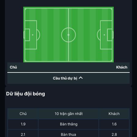
Chủ
Khách
Cầu thủ dự bị
Dữ liệu đội bóng
Chủ
10 trận gần nhất
Khách
1.9
Bàn thắng
1.6
2.1
Bàn thua
2.8