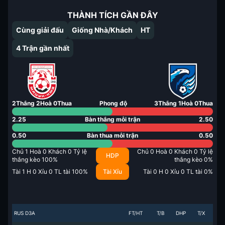
THÀNH TÍCH GẦN ĐÂY
Cùng giải đấu
Giống Nhà/Khách
HT
4
Trận gần nhất
2
Thắng
2
Hoà
0
Thua
Phong độ
3
Thắng
1
Hoà
0
Thua
2.25
Bàn thắng mỗi trận
2.50
0.50
Bàn thua mỗi trận
0.50
Chủ
1
Hoà
0
Khách
0
Tỷ lệ
Chủ
0
Hoà
0
Khách
0
Tỷ lệ
HDP
thắng kèo
100
%
thắng kèo
0
%
Tài
1
H
0
Xỉu
0
TL tài
100
%
Tài Xỉu
Tài
0
H
0
Xỉu
0
TL tài
0
%
RUS D3A
FT/HT
T/B
DHP
T/X