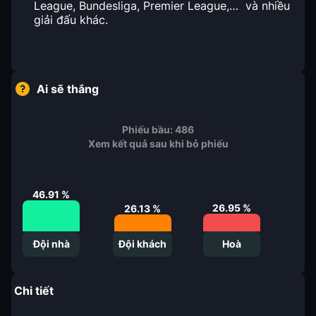
League, Bundesliga, Premier League,… và nhiều
giải đấu khác.
Ai sẽ thắng
Phiếu bầu:
486
Xem kết quả sau khi bỏ phiếu
46.91
%
26.95
%
26.13
%
Đội nhà
Đội khách
Hoà
Chi tiết