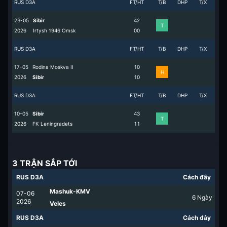
RUS D3A
FT/HT
T/B
DHP
T/X
23-05
Sibir
4
2
T
2026
Irtysh 1946 Omsk
0
0
RUS D3A
FT/HT
T/B
DHP
T/X
17-05
Rodina Moskva II
1
0
H
2026
Sibir
1
0
RUS D3A
FT/HT
T/B
DHP
T/X
10-05
Sibir
4
3
T
2026
FK Leningradets
1
1
3 TRẬN SẮP TỚI
RUS D3A
Cách đây
Mashuk-KMV
07-06
6
Ngày
2026
Veles
RUS D3A
Cách đây