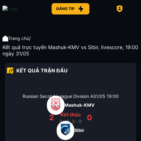
ĐĂNG TIP
/
Trang chủ
Kết quả trực tuyến Mashuk-KMV vs Sibir, livescore, 19:00
ngày 31/05
KẾT QUẢ TRẬN ĐẤU
Russian Second League Division A
31/05
19:00
Mashuk-KMV
Kết thúc
2
0
0 - 0, 2 - 0
Sibir