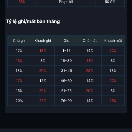
58%
Phạm lỗi
50.9%
Tỷ lệ ghi/mất bàn thắng
Chủ ghi
Khách ghi
Giờ
Chủ mất
Khách mất
17
%
18
%
1~15
14
%
22
%
15
%
8
%
16~30
11
%
8
%
13
%
20
%
31~45
23
%
13
%
17
%
12
%
46~60
14
%
22
%
15
%
20
%
61~75
20
%
8
%
20
%
22
%
76~90
14
%
25
%