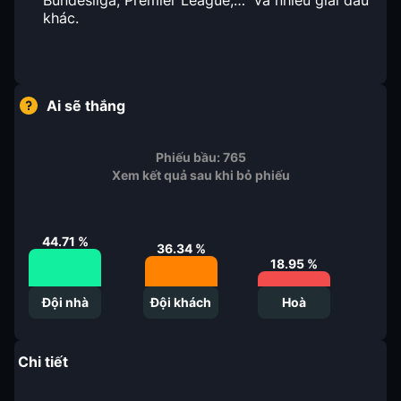
Bundesliga, Premier League,… và nhiều giải đấu
khác.
Ai sẽ thắng
Phiếu bầu:
765
Xem kết quả sau khi bỏ phiếu
44.71
%
36.34
%
18.95
%
Đội nhà
Đội khách
Hoà
Chi tiết