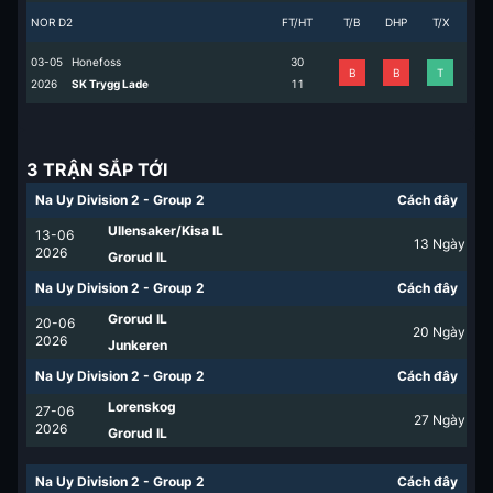
NOR D2
FT/HT
T/B
DHP
T/X
03-05
Honefoss
3
0
B
B
T
2026
SK Trygg Lade
1
1
3 TRẬN SẮP TỚI
Na Uy Division 2 - Group 2
Cách đây
Ullensaker/Kisa IL
13-06
13
Ngày
2026
Grorud IL
Na Uy Division 2 - Group 2
Cách đây
Grorud IL
20-06
20
Ngày
2026
Junkeren
Na Uy Division 2 - Group 2
Cách đây
Lorenskog
27-06
27
Ngày
2026
Grorud IL
Na Uy Division 2 - Group 2
Cách đây