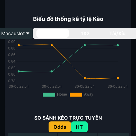
Biểu đồ thống kê tỷ lệ Kèo
Macauslot
Handicap
1X2
Tài/Xỉu
SO SÁNH KÈO TRỰC TUYẾN
Odds
HT