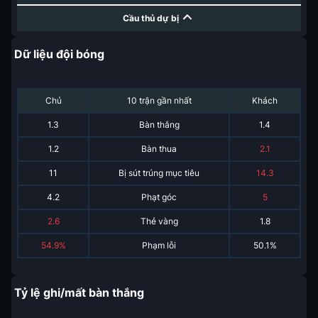
Cầu thủ dự bị
Dữ liệu đội bóng
Chủ
10 trận gần nhất
Khách
1.3
Bàn thắng
1.4
1.2
Bàn thua
2.1
11
Bị sút trúng mục tiêu
14.3
4.2
Phạt góc
5
2.6
Thẻ vàng
1.8
54.9%
Phạm lỗi
50.1%
Tỷ lệ ghi/mất bàn thắng