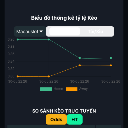
Biểu đồ thống kê tỷ lệ Kèo
Macauslot
Handicap
Tài/Xỉu
SO SÁNH KÈO TRỰC TUYẾN
Odds
HT