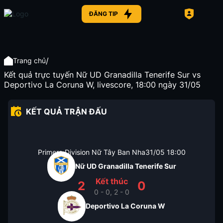
ĐĂNG TIP
/
Trang chủ
Kết quả trực tuyến Nữ UD Granadilla Tenerife Sur vs
Deportivo La Coruna W, livescore, 18:00 ngày 31/05
KẾT QUẢ TRẬN ĐẤU
Primera Division Nữ Tây Ban Nha
31/05
18:00
Nữ UD Granadilla Tenerife Sur
Kết thúc
2
0
0 - 0, 2 - 0
Deportivo La Coruna W