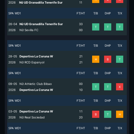
2026
Nữ UD Granadilla Tenerife Sur
1
1
SPA WD1
FT/HT
T/B
DHP
T/X
26-04
Nữ UD Granadilla Tenerife Sur
3
3
T
T
T
2026
Nữ Sevilla FC
0
0
SPA WD1
FT/HT
T/B
DHP
T/X
28-05
Deportivo La Coruna W
2
1
H
B
T
2026
Nữ RCD Espanyol
2
1
SPA WD1
FT/HT
T/B
DHP
T/X
09-05
Nữ Athletic Club Bibao
0
0
T
T
X
2026
Deportivo La Coruna W
1
0
SPA WD1
FT/HT
T/B
DHP
T/X
03-05
Deportivo La Coruna W
1
1
B
T
H
2026
Nữ Real Sociedad
2
0
SPA WD1
FT/HT
T/B
DHP
T/X