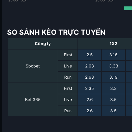
SO SÁNH KÈO TRỰC TUYẾN
Công ty
1X2
First
2.5
3.16
Sbobet
Live
2.63
3.33
Run
2.63
3.19
First
2.35
3.3
Bet 365
Live
2.6
3.5
Run
2.6
3.5