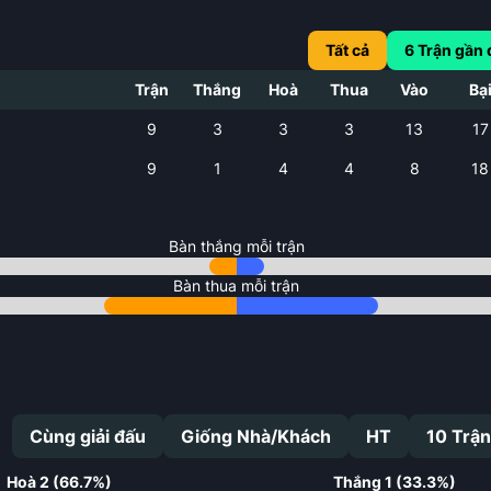
Tất cả
6
Trận gần 
Trận
Thắng
Hoà
Thua
Vào
Bạ
9
3
3
3
13
17
9
1
4
4
8
18
Bàn thắng mỗi trận
Bàn thua mỗi trận
Cùng giải đấu
Giống Nhà/Khách
HT
10
Trận
Hoà
2
(
66.7
%)
Thắng
1
(
33.3
%)