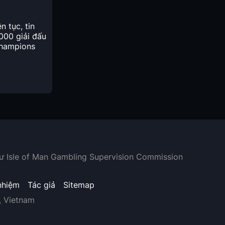
n tục, tin
.000 giải đấu
Champions
hư Isle of Man Gambling Supervision Commission
nhiệm
Tác giả
Sitemap
, Vietnam