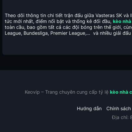
Theo dõi thông tin chi tiết trận đấu giữa Vasteras SK và 
tức mới nhất, điểm nổi bật và thống kê đối đầu,
kèo nhà
toàn cầu, bao gồm tất cả các đội bóng trên thế giới, cù
League, Bundesliga, Premier League,… và nhiều giải đấu
Keovip – Trang chuyên cung cấp tỷ lệ
kèo nhà c
Hướng dẫn
Chính sách
Địa chỉ: