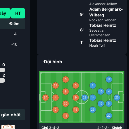
Alexander Jallow
Adam Bergmark-
đây
HT
9'
Wiberg
Rockson Yeboah
i
Điểm
Tobias Heintz
8'
Sebastian
-4
Clemmensen
Tobias Heintz
1'
-10
Noah Tolf
Đội hình
0
2
3
17
21
5
7
8
16
4
34
4
9
29
14
25
30
15
5
2
19
26
 gần nhất
11
22
Chủ
3-4-3
4-2-3-1
Khách