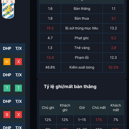
1.6
Bàn thắng
1.1
1.8
Bàn thua
2.1
15.3
Bị sút trúng mục tiêu
13.2
4.7
Phạt góc
5.2
1.3
Thẻ vàng
2.8
DHP
T/X
13.4
Phạm lỗi
12.3
H
X
46.8%
Kiểm soát bóng
52.3%
DHP
T/X
Tỷ lệ ghi/mất bàn thắng
T
T
DHP
T/X
Khách
Khách
Chủ ghi
Giờ
Chủ mất
ghi
mất
B
X
12
%
12
%
1~15
17
%
7
%
DHP
T/X