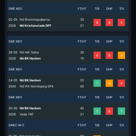
SWE WD1
FT/HT
T/B
DHP
T/X
02-05
Nữ Brommapojkarna
3
3
B
B
X
2026
Nữ Kristianstads DFF
2
1
SWE WD1
FT/HT
T/B
DHP
T/X
28-05
Nữ AIK Solna
2
0
B
B
H
2026
Nữ BK Hacken
1
0
SWE WD1
FT/HT
T/B
DHP
T/X
24-05
Nữ BK Hacken
2
0
T
H
X
2026
Nữ IFK Norrkoping DFK
0
0
SWE WD1
FT/HT
T/B
DHP
T/X
20-05
Nữ BK Hacken
4
2
T
B
T
2026
Vaxjo (W)
2
1
SWEC-W-C
FT/HT
T/B
DHP
T/X