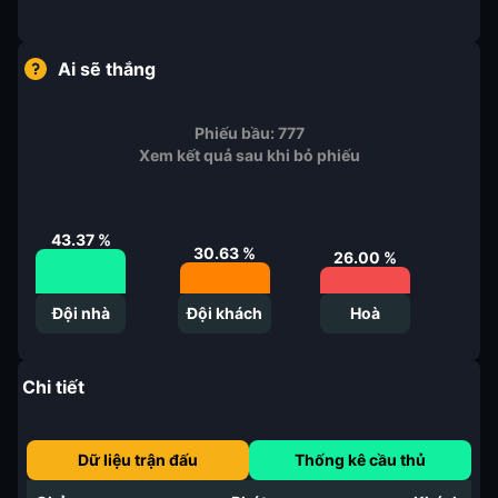
Ai sẽ thắng
Phiếu bầu:
777
Xem kết quả sau khi bỏ phiếu
43.37
%
30.63
%
26.00
%
Đội nhà
Đội khách
Hoà
Chi tiết
Dữ liệu trận đấu
Thống kê cầu thủ