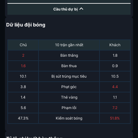
Cầu thủ dự bị
Dữ liệu đội bóng
Chủ
10 trận gần nhất
Khách
2
Bàn thắng
1.8
1.6
Bàn thua
0.9
10.1
Bị sút trúng mục tiêu
10.5
3.8
Phạt góc
4.4
1.4
Thẻ vàng
1.1
5.6
Phạm lỗi
7.2
47.3%
Kiểm soát bóng
51.8%