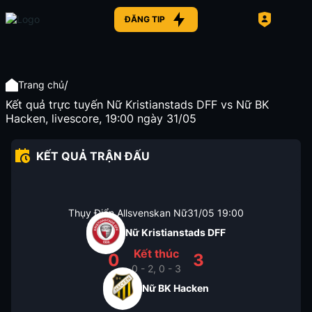
ĐĂNG TIP
/
Trang chủ
Kết quả trực tuyến Nữ Kristianstads DFF vs Nữ BK
Hacken, livescore, 19:00 ngày 31/05
KẾT QUẢ TRẬN ĐẤU
Thụy Điển Allsvenskan Nữ
31/05
19:00
Nữ Kristianstads DFF
Kết thúc
0
3
0 - 2, 0 - 3
Nữ BK Hacken