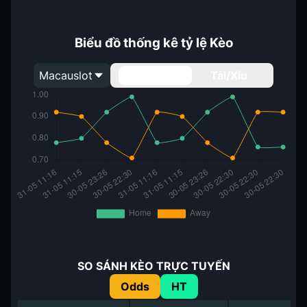
Biểu đồ thống kê tỷ lệ Kèo
Macauslot
Handicap
Tài/Xỉu
SO SÁNH KÈO TRỰC TUYẾN
Odds
HT