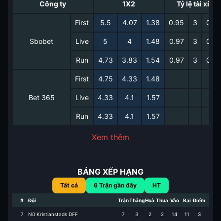
Công ty
1X2
Tỷ lệ tài xỉu
First
5.5
4.07
1.38
0.95
3
0.8
Sbobet
Live
5
4
1.48
0.97
3
0.8
Run
4.73
3.83
1.54
0.97
3
0.8
First
4.75
4.33
1.48
Bet 365
Live
4.33
4.1
1.57
Run
4.33
4.1
1.57
Xem thêm
BẢNG XẾP HẠNG
Tất cả
6
Trận gần đây
HT
#
Đội
Trận
Thắng
Hoà
Thua
Vào
Bại
Điểm
7
Nữ Kristianstads DFF
7
3
2
2
14
11
3