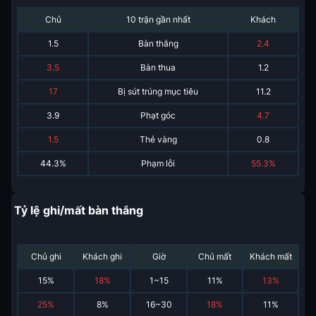
Chủ
10 trận gần nhất
Khách
1.5
Bàn thắng
2.4
3.5
Bàn thua
1.2
17
Bị sút trúng mục tiêu
11.2
3.9
Phạt góc
4.7
1.5
Thẻ vàng
0.8
44.3%
Phạm lỗi
55.3%
Tỷ lệ ghi/mất bàn thắng
Chủ ghi
Khách ghi
Giờ
Chủ mất
Khách mất
15
%
18
%
1~15
11
%
13
%
25
%
8
%
16~30
18
%
11
%