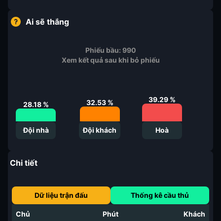
Ai sẽ thắng
Phiếu bầu:
990
Xem kết quả sau khi bỏ phiếu
39.29
%
32.53
%
28.18
%
Đội nhà
Đội khách
Hoà
Chi tiết
Dữ liệu trận đấu
Thống kê cầu thủ
Chủ
Phút
Khách