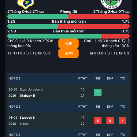
2
Thắng
0
Hoà
2
Thua
Phong độ
2
Thắng
2
Hoà
0
Thua
1.25
Bàn thắng mỗi trận
1.75
2.50
Bàn thua mỗi trận
0.75
Chủ
0
Hoà
0
Khách
2
Tỷ lệ
Chủ
1
Hoà
0
Khách
0
Tỷ lệ
HDP
thắng kèo
0
%
thắng kèo
100
%
Tài
1
H
0
Xỉu
1
TL tài
50
%
Tài Xỉu
Tài
0
H
0
Xỉu
1
TL tài
0
%
NOR D3
FT/HT
T/B
DHP
T/X
26-05
Staal Jorpeland
1
0
T
2026
Stabaek B
2
1
NOR D3
FT/HT
T/B
DHP
T/X
14-05
Stabaek B
1
1
B
B
X
2026
Brodd
2
0
NOR D3
FT/HT
T/B
DHP
T/X