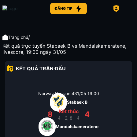
ĐĂNG TIP
/
Trang chủ
Kết quả trực tuyến Stabaek B vs Mandalskameratene,
livescore, 19:00 ngày 31/05
KẾT QUẢ TRẬN ĐẤU
Norway Division 4
31/05
19:00
Stabaek B
Kết thúc
8
4
4 - 2, 8 - 4
Mandalskameratene