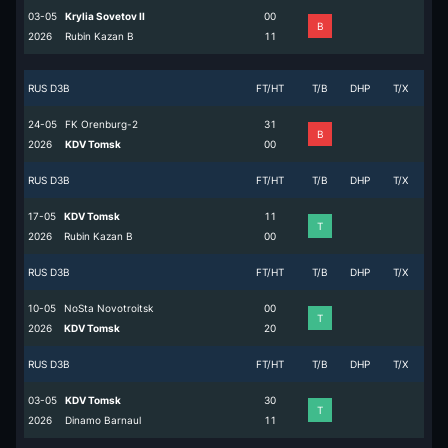
03-05
Krylia Sovetov II
0
0
B
2026
Rubin Kazan B
1
1
RUS D3B
FT/HT
T/B
DHP
T/X
24-05
FK Orenburg-2
3
1
B
2026
KDV Tomsk
0
0
RUS D3B
FT/HT
T/B
DHP
T/X
17-05
KDV Tomsk
1
1
T
2026
Rubin Kazan B
0
0
RUS D3B
FT/HT
T/B
DHP
T/X
10-05
NoSta Novotroitsk
0
0
T
2026
KDV Tomsk
2
0
RUS D3B
FT/HT
T/B
DHP
T/X
03-05
KDV Tomsk
3
0
T
2026
Dinamo Barnaul
1
1