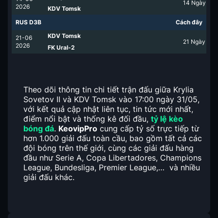
14
Ngày
2026
KDV Tomsk
RUS D3B
Cách đây
KDV Tomsk
21-06
21
Ngày
2026
FK Ural-2
Theo dõi thông tin chi tiết trận đấu giữa Krylia
Sovetov II và KDV Tomsk vào 17:00 ngày 31/05,
với kết quả cập nhật liên tục, tin tức mới nhất,
điểm nổi bật và thống kê đối đầu,
tỷ lệ kèo
bóng đá
.
KeovipPro
cung cấp tỷ số trực tiếp từ
hơn 1.000 giải đấu toàn cầu, bao gồm tất cả các
đội bóng trên thế giới, cùng các giải đấu hàng
đầu như Serie A, Copa Libertadores, Champions
League, Bundesliga, Premier League,… và nhiều
giải đấu khác.