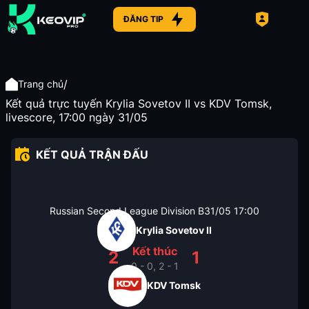
ĐĂNG TIP
/
Trang chủ
Kết quả trực tuyến Krylia Sovetov II vs KDV Tomsk,
livescore, 17:00 ngày 31/05
KẾT QUẢ TRẬN ĐẤU
Russian Second League Division B
31/05
17:00
Krylia Sovetov II
Kết thúc
2
1
0 - 0, 2 - 1
KDV Tomsk