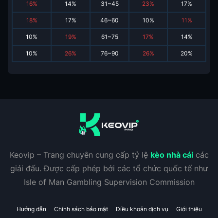
16
%
14
%
31~45
23
%
17
%
18
%
17
%
46~60
10
%
11
%
10
%
19
%
61~75
17
%
14
%
10
%
26
%
76~90
26
%
20
%
Keovip – Trang chuyên cung cấp tỷ lệ
kèo nhà cái
các
giải đấu. Được cấp phép bởi các tổ chức quốc tế như
Isle of Man Gambling Supervision Commission
Hướng dẫn
Chính sách bảo mật
Điều khoản dịch vụ
Giới thiệu