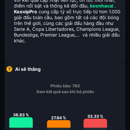
với kết quả cập nhật liên tục, tin tức mới nhất,
điểm nổi bật và thống kê đối đầu,
keonhacai
.
KeovipPro
cung cấp tỷ số trực tiếp từ hơn 1.000
giải đấu toàn cầu, bao gồm tất cả các đội bóng
trên thế giới, cùng các giải đấu hàng đầu như
Serie A, Copa Libertadores, Champions League,
Bundesliga, Premier League,… và nhiều giải đấu
khác.
Ai sẽ thắng
Phiếu bầu:
783
Xem kết quả sau khi bỏ phiếu
38.83
%
33.33
%
27.84
%