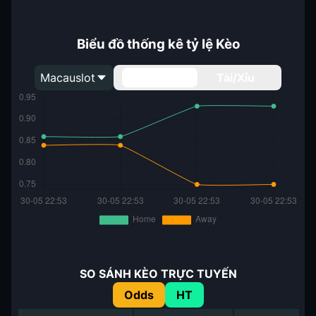
Biểu đồ thống kê tỷ lệ Kèo
Macauslot
Handicap
Tài/Xỉu
SO SÁNH KÈO TRỰC TUYẾN
Odds
HT