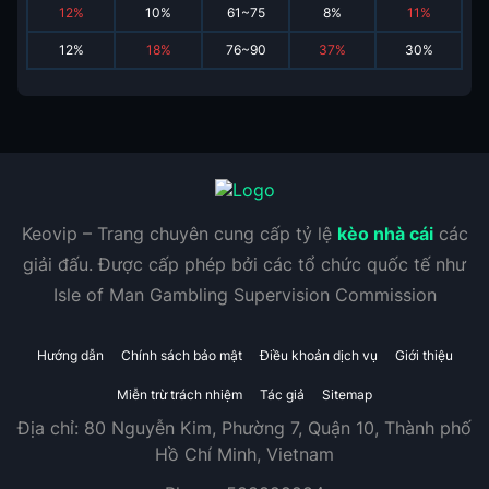
12
%
10
%
61~75
8
%
11
%
12
%
18
%
76~90
37
%
30
%
Keovip – Trang chuyên cung cấp tỷ lệ
kèo nhà cái
các
giải đấu. Được cấp phép bởi các tổ chức quốc tế như
Isle of Man Gambling Supervision Commission
Hướng dẫn
Chính sách bảo mật
Điều khoản dịch vụ
Giới thiệu
Miễn trừ trách nhiệm
Tác giả
Sitemap
Địa chỉ:
80 Nguyễn Kim, Phường 7, Quận 10, Thành phố
Hồ Chí Minh, Vietnam