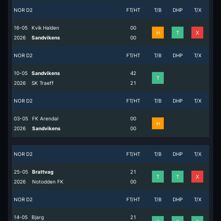
NOR D2
FT/HT
T/B
DHP
T/X
16-05
Kvik Halden
0
0
H
T
X
2026
Sandvikens
0
0
NOR D2
FT/HT
T/B
DHP
T/X
10-05
Sandvikens
4
2
T
2026
SK Traeff
2
1
NOR D2
FT/HT
T/B
DHP
T/X
03-05
FK Arendal
0
0
H
2026
Sandvikens
0
0
NOR D2
FT/HT
T/B
DHP
T/X
25-05
Brattvag
2
1
T
T
X
2026
Notodden FK
0
0
NOR D2
FT/HT
T/B
DHP
T/X
14-05
Bjarg
2
1