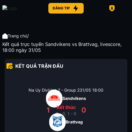
ĐĂNG TIP
/
Trang chủ
Kết quả trực tuyến Sandvikens vs Brattvag, livescore,
18:00 ngày 31/05
KẾT QUẢ TRẬN ĐẤU
Na Uy Division 2 - Group 2
31/05
18:00
Sandvikens
Kết thúc
1
0
0 - 0, 1 - 0
Brattvag