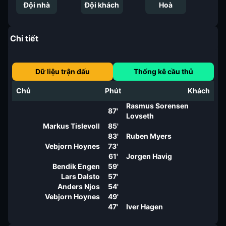
Đội nhà
Đội khách
Hoà
Chi tiết
Dữ liệu trận đấu
Thống kê cầu thủ
Chủ
Phút
Khách
Rasmus Sorensen
87'
Lovseth
Markus Tislevoll
85'
83'
Ruben Myers
Vebjorn Hoynes
73'
61'
Jorgen Havig
Bendik Engen
59'
Lars Dalsto
57'
Anders Njos
54'
Vebjorn Hoynes
49'
47'
Iver Hagen