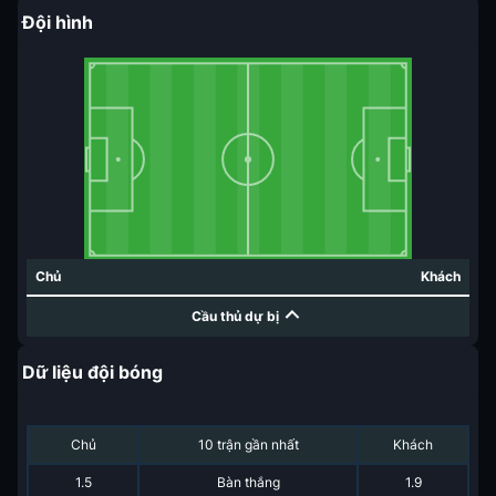
Đội hình
Chủ
Khách
Cầu thủ dự bị
Dữ liệu đội bóng
Chủ
10 trận gần nhất
Khách
1.5
Bàn thắng
1.9