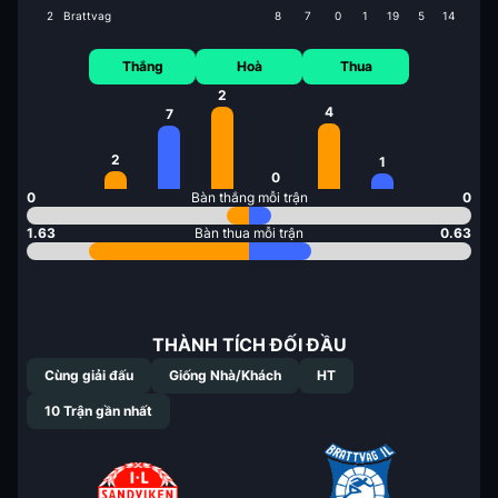
2
Brattvag
8
7
0
1
19
5
14
Thắng
Hoà
Thua
2
4
7
2
1
0
0
Bàn thắng mỗi trận
0
1.63
Bàn thua mỗi trận
0.63
THÀNH TÍCH ĐỐI ĐẦU
Cùng giải đấu
Giống Nhà/Khách
HT
10
Trận gần nhất