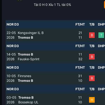
Tài
0
H
0
Xỉu
1
TL tài
0
%
NOR D3
FT/HT
T/B
DHP
22-05
Kongsvinger IL B
2
1
B
T
2026
Tromso B
1
1
NOR D3
FT/HT
T/B
DHP
14-05
Tromso B
1
1
B
2026
Fauske-Sprint
3
2
NOR D3
FT/HT
T/B
DHP
10-05
Finnsnes
3
1
B
2026
Tromso B
1
0
NOR D3
FT/HT
T/B
DHP
03-05
Tromso B
1
1
H
2026
Bossekop UL
1
0