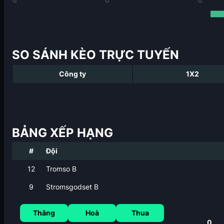
SO SÁNH KÈO TRỰC TUYẾN
Công ty
1X2
BẢNG XẾP HẠNG
#
Đội
12
Tromso B
9
Stromsgodset B
Thắng
Hoà
Thua
0