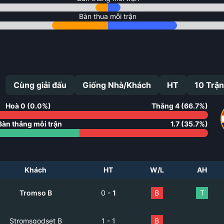
Bàn thua mỗi trận
Cùng giải đấu
Giống Nhà/Khách
HT
10
Trận
Hoà
0
(
0.0
%)
Thắng
4
(
66.7
%)
Bàn thắng mỗi trận
1.7
(
35.7
%)
Khách
HT
W/L
AH
Tromso B
0
-
1
B
T
Stromsgodset B
1
-
1
B