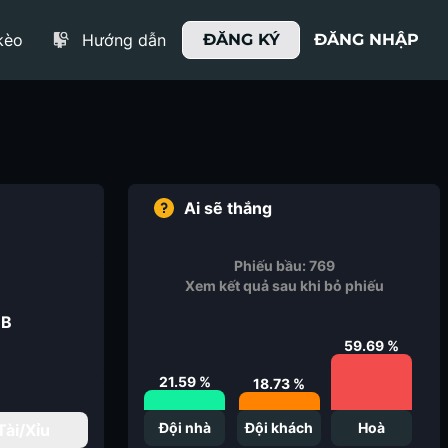
kèo
Hướng dẫn
ĐĂNG KÝ
ĐĂNG NHẬP
Ai sẽ thắng
Phiếu bầu:
769
Xem kết quả sau khi bỏ phiếu
 B
59.69
%
21.59
%
18.73
%
Đội nhà
Đội khách
Hoà
Tài/Xỉu