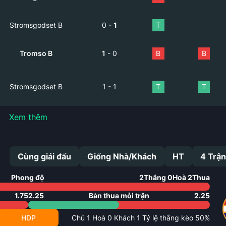
Stromsgodset B
0
-
1
T
Tromso B
1
-
0
B
B
Stromsgodset B
1
-
1
T
T
Xem thêm
Cùng giải đấu
Giống Nhà/Khách
HT
4
Trận
Phong độ
2
Thắng
0
Hoà
2
Thua
1.75
2.25
Bàn thua mỗi trận
2.25
HDP
Chủ
1
Hoà
0
Khách
1
Tỷ lệ thắng kèo
50
%