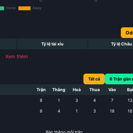
Od
Tỷ lệ tài xỉu
Tỷ lệ Châu
Xem thêm
Tất cả
6
Trận gần 
Trận
Thắng
Hoà
Thua
Vào
Bạ
8
1
3
4
7
13
8
4
1
3
18
16
Bàn thắng mỗi trận