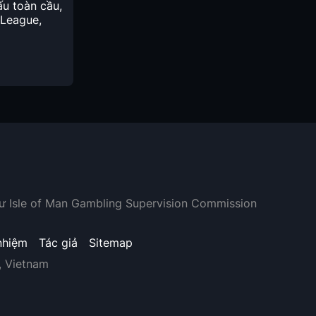
ấu toàn cầu,
 League,
hư Isle of Man Gambling Supervision Commission
nhiệm
Tác giả
Sitemap
, Vietnam