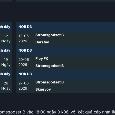
h đây
NOR D3
Stromsgodset B
12
13-06
Ngày
2026
Harstad
h đây
NOR D3
Floy FK
19
20-06
Ngày
2026
Stromsgodset B
h đây
NOR D3
Stromsgodset B
26
27-06
Ngày
2026
Skjervoy
romsgodset B vào 18:00 ngày 01/06, với kết quả cập nhật liê