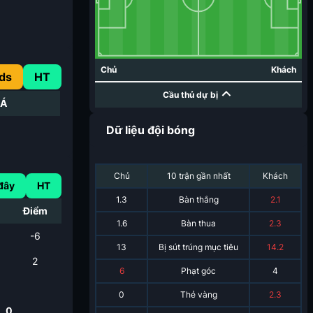
Chủ
Khách
ds
HT
Cầu thủ dự bị
 Á
Dữ liệu đội bóng
Chủ
10 trận gần nhất
Khách
đây
HT
1.3
Bàn thắng
2.1
i
Điểm
1.6
Bàn thua
2.3
-6
13
Bị sút trúng mục tiêu
14.2
2
6
Phạt góc
4
0
Thẻ vàng
2.3
0