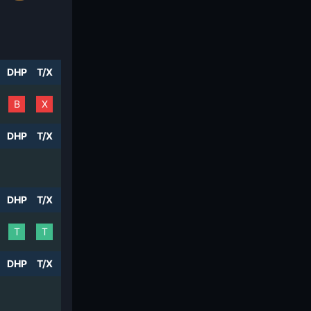
DHP
T/X
B
X
DHP
T/X
DHP
T/X
T
T
DHP
T/X