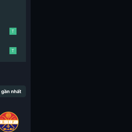
T
T
 gần nhất