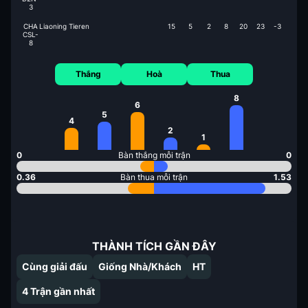
3
CHA
Liaoning Tieren
15
5
2
8
20
23
-3
CSL-
8
Thắng
Hoà
Thua
8
6
5
4
2
1
0
Bàn thắng mỗi trận
0
0.36
Bàn thua mỗi trận
1.53
THÀNH TÍCH GẦN ĐÂY
Cùng giải đấu
Giống Nhà/Khách
HT
4
Trận gần nhất