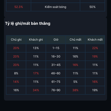
52.3%
Kiểm soát bóng
50%
Tỷ lệ ghi/mất bàn thắng
Chủ ghi
Khách ghi
Giờ
Chủ mất
Khách mất
20
%
13
%
1~15
11
%
22
%
20
%
11
%
16~30
16
%
19
%
20
%
11
%
31~45
16
%
11
%
8
%
17
%
46~60
11
%
11
%
14
%
11
%
61~75
5
%
16
%
16
%
34
%
76~90
38
%
19
%