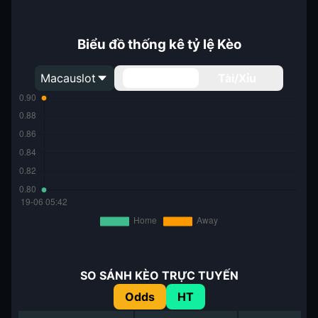
Biểu đồ thống kê tỷ lệ Kèo
Macauslot
Handicap
Tài/Xỉu
SO SÁNH KÈO TRỰC TUYẾN
Odds
HT