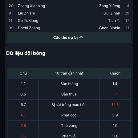
20
Zhang Xianbing
Zang Yifeng
14
9
Liu Zhizhi
Gui Zihan
20
11
Ge YuXiang
Tian Y.
17
39
Dachi Zhang
Chen Binbin
11
Cầu thủ dự bị
Dữ liệu đội bóng
Chủ
10 trận gần nhất
Khách
1.2
Bàn thắng
1.4
0.5
Bàn thua
1.7
6.7
Bị sút trúng mục tiêu
12.8
6.1
Phạt góc
3.9
2.6
Thẻ vàng
1.9
17.2
Phạm lỗi
11.8