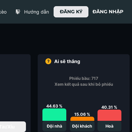
kèo
Hướng dẫn
ĐĂNG KÝ
ĐĂNG NHẬP
Ai sẽ thắng
Phiếu bầu:
717
Xem kết quả sau khi bỏ phiếu
44.63
%
40.31
%
15.06
%
Đội nhà
Đội khách
Hoà
Tài/Xỉu