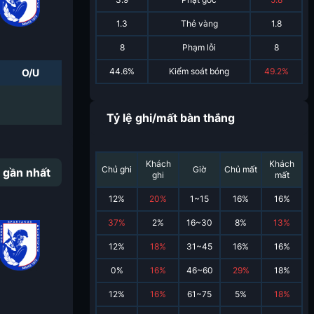
1.3
Thẻ vàng
1.8
8
Phạm lỗi
8
44.6%
Kiểm soát bóng
49.2%
O/U
Tỷ lệ ghi/mất bàn thắng
Khách
Khách
Chủ ghi
Giờ
Chủ mất
 gần nhất
ghi
mất
12
%
20
%
1~15
16
%
16
%
37
%
2
%
16~30
8
%
13
%
12
%
18
%
31~45
16
%
16
%
0
%
16
%
46~60
29
%
18
%
12
%
16
%
61~75
5
%
18
%