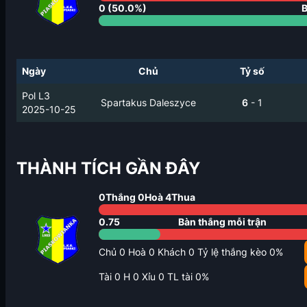
0
(
50.0
%)
B
Ngày
Chủ
Tỷ số
Pol L3
Spartakus Daleszyce
6
-
1
2025-10-25
THÀNH TÍCH GẦN ĐÂY
0
Thắng
0
Hoà
4
Thua
0.75
Bàn thắng mỗi trận
Chủ
0
Hoà
0
Khách
0
Tỷ lệ thắng kèo
0
%
Tài
0
H
0
Xỉu
0
TL tài
0
%