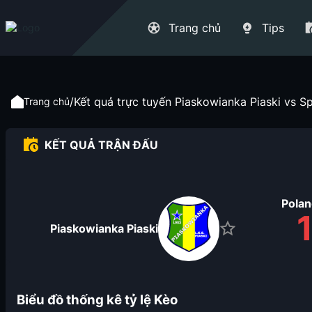
Trang chủ
Tips
/
Kết quả trực tuyến Piaskowianka Piaski vs S
Trang chủ
KẾT QUẢ TRẬN ĐẤU
Poland
Piaskowianka Piaski
Biểu đồ thống kê tỷ lệ Kèo