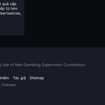
t quả cập
iếp từ hơn
ibertadores,
hư Isle of Man Gambling Supervision Commission
nhiệm
Tác giả
Sitemap
, Vietnam