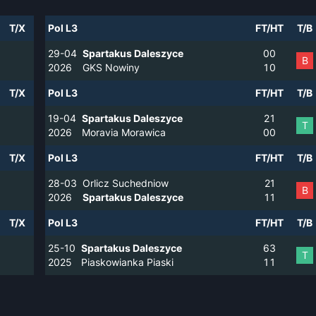
T/X
Pol L3
FT/HT
T/B
29-04
Spartakus Daleszyce
0
0
B
2026
GKS Nowiny
1
0
T/X
Pol L3
FT/HT
T/B
19-04
Spartakus Daleszyce
2
1
T
2026
Moravia Morawica
0
0
T/X
Pol L3
FT/HT
T/B
28-03
Orlicz Suchedniow
2
1
B
2026
Spartakus Daleszyce
1
1
T/X
Pol L3
FT/HT
T/B
25-10
Spartakus Daleszyce
6
3
T
2025
Piaskowianka Piaski
1
1