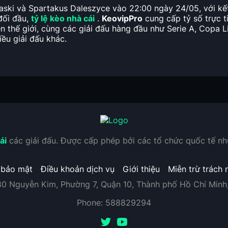
Piaski và Spartakus Daleszyce vào 22:00 ngày 24/05, với kế
 đối đầu,
tỷ lệ kèo nhà cái
.
KeovipPro
cung cấp tỷ số trực t
n thế giới, cùng các giải đấu hàng đầu như Serie A, Copa L
ều giải đấu khác.
ái
các giải đấu. Được cấp phép bởi các tổ chức quốc tế n
 bảo mật
Điều khoản dịch vụ
Giới thiệu
Miễn trừ trách 
80 Nguyễn Kim, Phường 7, Quận 10, Thành phố Hồ Chí Minh
Phone:
588829294