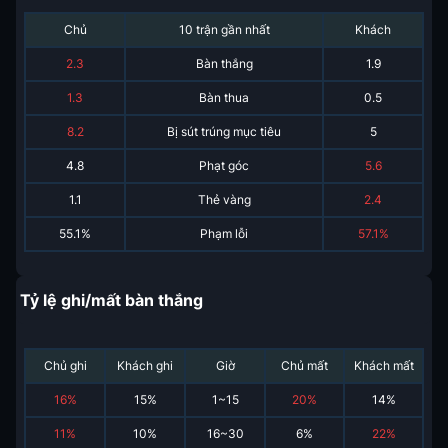
Chủ
10 trận gần nhất
Khách
2.3
Bàn thắng
1.9
1.3
Bàn thua
0.5
8.2
Bị sút trúng mục tiêu
5
4.8
Phạt góc
5.6
1.1
Thẻ vàng
2.4
55.1%
Phạm lỗi
57.1%
Tỷ lệ ghi/mất bàn thắng
Chủ ghi
Khách ghi
Giờ
Chủ mất
Khách mất
16
%
15
%
1~15
20
%
14
%
11
%
10
%
16~30
6
%
22
%