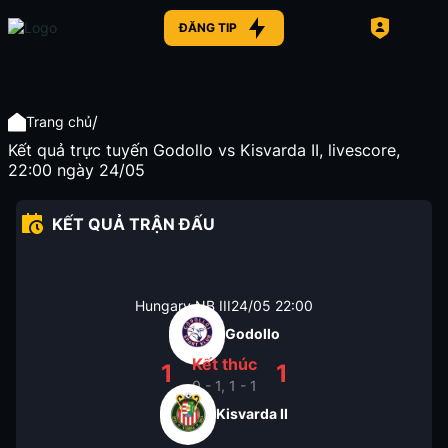
ĐĂNG TIP
/
Trang chủ
Kết quả trực tuyến Godollo vs Kisvarda II, livescore,
22:00 ngày 24/05
KẾT QUẢ TRẬN ĐẤU
Hungary NB III
24/05
22:00
Godollo
Kết thúc
1
1
0 - 1, 1 - 1
Kisvarda II