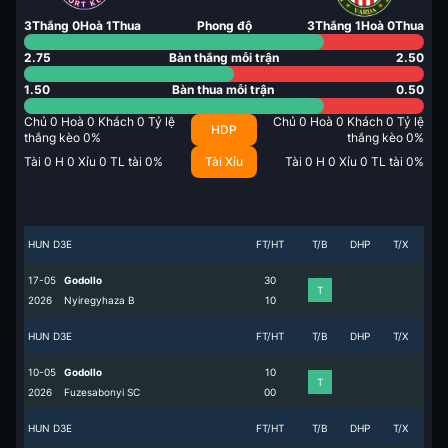
3
Thắng
0
Hoà
1
Thua
Phong độ
3
Thắng
1
Hoà
0
Thua
2.75
Bàn thắng mỗi trận
2.50
1.50
Bàn thua mỗi trận
0.50
Chủ
0
Hoà
0
Khách
0
Tỷ lệ
Chủ
0
Hoà
0
Khách
0
Tỷ lệ
HDP
thắng kèo
0
%
thắng kèo
0
%
Tài
0
H
0
Xỉu
0
TL tài
0
%
Tài Xỉu
Tài
0
H
0
Xỉu
0
TL tài
0
%
HUN D3E
FT/HT
T/B
DHP
T/X
17-05
Godollo
3
0
T
2026
Nyiregyhaza B
1
0
HUN D3E
FT/HT
T/B
DHP
T/X
10-05
Godollo
1
0
T
2026
Fuzesabonyi SC
0
0
HUN D3E
FT/HT
T/B
DHP
T/X