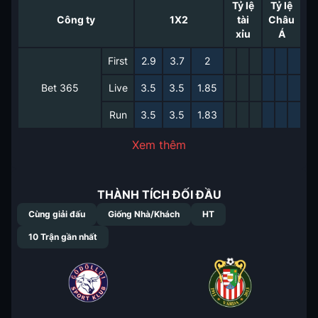
Tỷ lệ
Tỷ lệ
Công ty
1X2
tài
Châu
xỉu
Á
First
2.9
3.7
2
Bet 365
Live
3.5
3.5
1.85
Run
3.5
3.5
1.83
Xem thêm
THÀNH TÍCH ĐỐI ĐẦU
Cùng giải đấu
Giống Nhà/Khách
HT
10
Trận gần nhất