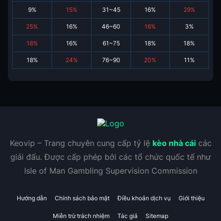
9
%
15
%
31~45
16
%
29
%
25
%
16
%
46~60
16
%
3
%
18
%
16
%
61~75
18
%
18
%
18
%
24
%
76~90
20
%
11
%
Keovip – Trang chuyên cung cấp tỷ lệ
kèo nhà cái
các
giải đấu. Được cấp phép bởi các tổ chức quốc tế như
Isle of Man Gambling Supervision Commission
Hướng dẫn
Chính sách bảo mật
Điều khoản dịch vụ
Giới thiệu
Miễn trừ trách nhiệm
Tác giả
Sitemap