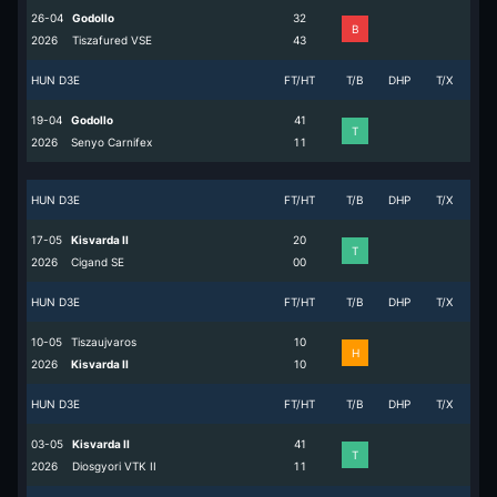
26-04
Godollo
3
2
B
2026
Tiszafured VSE
4
3
HUN D3E
FT/HT
T/B
DHP
T/X
19-04
Godollo
4
1
T
2026
Senyo Carnifex
1
1
HUN D3E
FT/HT
T/B
DHP
T/X
17-05
Kisvarda II
2
0
T
2026
Cigand SE
0
0
HUN D3E
FT/HT
T/B
DHP
T/X
10-05
Tiszaujvaros
1
0
H
2026
Kisvarda II
1
0
HUN D3E
FT/HT
T/B
DHP
T/X
03-05
Kisvarda II
4
1
T
2026
Diosgyori VTK II
1
1