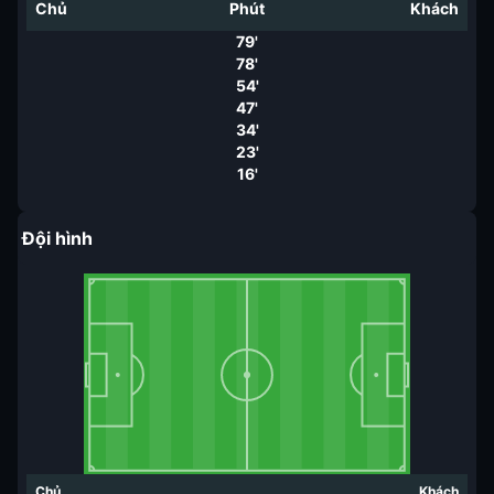
Chủ
Phút
Khách
79'
78'
54'
47'
34'
23'
16'
Đội hình
Chủ
Khách