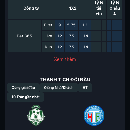
Tỷ lệ
Tỷ lệ
Công ty
1X2
tài
Châu
xỉu
Á
First
9
5.75
1.2
Bet 365
Live
12
7.5
1.14
Run
12
7.5
1.14
Xem thêm
THÀNH TÍCH ĐỐI ĐẦU
Cùng giải đấu
Giống Nhà/Khách
HT
10
Trận gần nhất