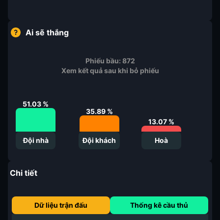
Ai sẽ thắng
Phiếu bầu:
872
Xem kết quả sau khi bỏ phiếu
51.03
%
35.89
%
13.07
%
Đội nhà
Đội khách
Hoà
Chi tiết
Dữ liệu trận đấu
Thống kê cầu thủ