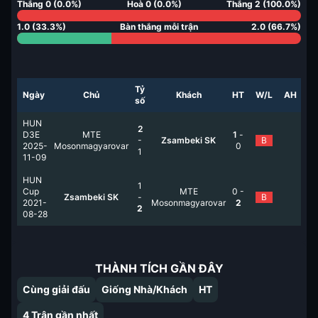
Thắng
0
(
0.0
%)
Hoà
0
(
0.0
%)
Thắng
2
(
100.0
%)
1.0
(
33.3
%)
Bàn thắng mỗi trận
2.0
(
66.7
%)
Tỷ
Ngày
Chủ
Khách
HT
W/L
AH
O
số
HUN
2
D3E
MTE
1
-
-
Zsambeki SK
B
2025-
Mosonmagyarovar
0
1
11-09
HUN
1
Cup
MTE
0
-
Zsambeki SK
-
B
2021-
Mosonmagyarovar
2
2
08-28
THÀNH TÍCH GẦN ĐÂY
Cùng giải đấu
Giống Nhà/Khách
HT
4
Trận gần nhất