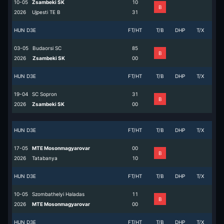
10-05
Zsambeki SK
1
0
B
2026
Ujpesti TE B
3
1
HUN D3E
FT/HT
T/B
DHP
T/X
03-05
Budaorsi SC
8
5
B
2026
Zsambeki SK
0
0
HUN D3E
FT/HT
T/B
DHP
T/X
19-04
SC Sopron
3
1
B
2026
Zsambeki SK
0
0
HUN D3E
FT/HT
T/B
DHP
T/X
17-05
MTE Mosonmagyarovar
0
0
B
2026
Tatabanya
1
0
HUN D3E
FT/HT
T/B
DHP
T/X
10-05
Szombathelyi Haladas
1
1
B
2026
MTE Mosonmagyarovar
0
0
HUN D3E
FT/HT
T/B
DHP
T/X