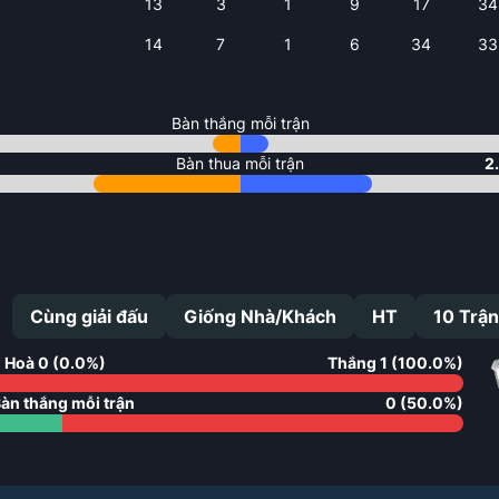
13
3
1
9
17
34
14
7
1
6
34
33
Bàn thắng mỗi trận
Bàn thua mỗi trận
2
Cùng giải đấu
Giống Nhà/Khách
HT
10
Trận
Hoà
0
(
0.0
%)
Thắng
1
(
100.0
%)
àn thắng mỗi trận
0
(
50.0
%)