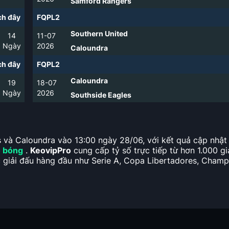
Samford Rangers
h đây
FQPL2
Southern United
14
11-07
Ngày
2026
Caloundra
h đây
FQPL2
Caloundra
19
18-07
Ngày
2026
Southside Eagles
s và Caloundra vào 13:00 ngày 28/06, với kết quả cập nhật l
o bóng
.
KeovipPro
cung cấp tỷ số trực tiếp từ hơn 1.000 gi
ác giải đấu hàng đầu như Serie A, Copa Libertadores, Cham