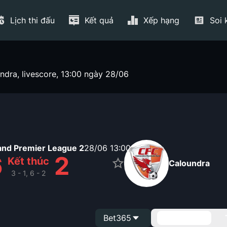
Lịch thi đấu
Kết quả
Xếp hạng
Soi 
ndra, livescore, 13:00 ngày 28/06
and Premier League 2
28/06
13:00
6
2
Kết thúc
Caloundra
3 - 1, 6 - 2
Bet365
Handicap