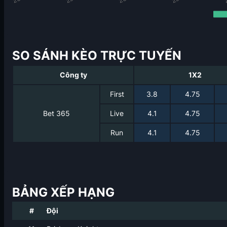
SO SÁNH KÈO TRỰC TUYẾN
Công ty
1X2
First
3.8
4.75
Bet 365
Live
4.1
4.75
Run
4.1
4.75
BẢNG XẾP HẠNG
#
Đội