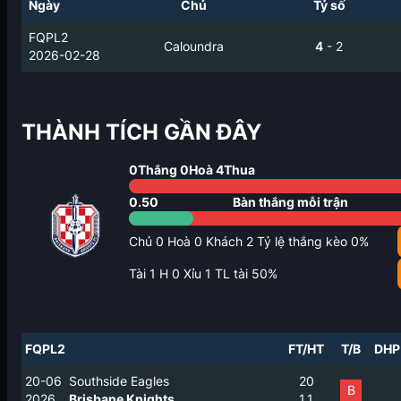
Ngày
Chủ
Tỷ số
FQPL2
Caloundra
4
-
2
2026-02-28
THÀNH TÍCH GẦN ĐÂY
0
Thắng
0
Hoà
4
Thua
0.50
Bàn thắng mỗi trận
Chủ
0
Hoà
0
Khách
2
Tỷ lệ thắng kèo
0
%
Tài
1
H
0
Xỉu
1
TL tài
50
%
FQPL2
FT/HT
T/B
DHP
20-06
Southside Eagles
2
0
B
2026
Brisbane Knights
1
1