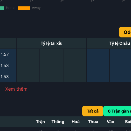
Od
Tỷ lệ tài xỉu
Tỷ lệ Châu
1.57
1.53
1.53
Xem thêm
Tất cả
6
Trận gần 
Trận
Thắng
Hoà
Thua
Vào
Bạ