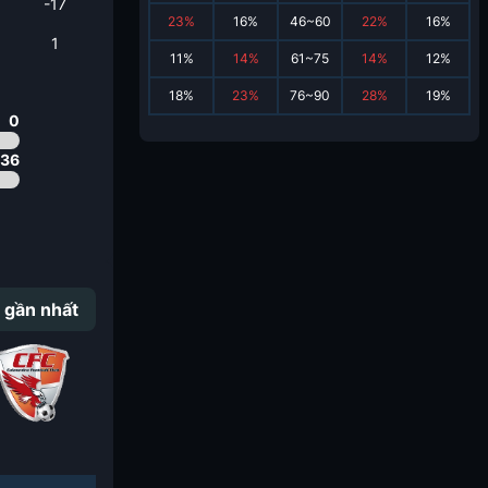
-17
23
%
16
%
46~60
22
%
16
%
1
11
%
14
%
61~75
14
%
12
%
18
%
23
%
76~90
28
%
19
%
0
.36
 gần nhất