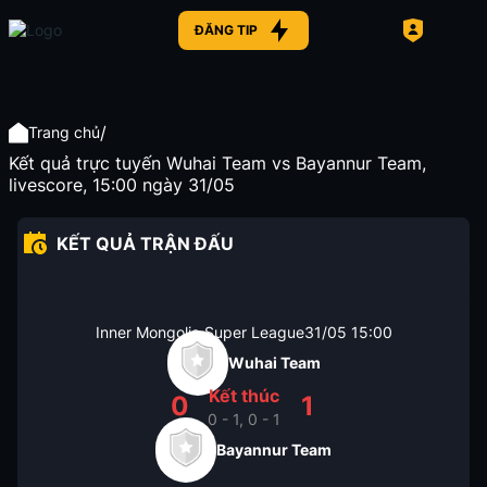
ĐĂNG TIP
/
Trang chủ
Kết quả trực tuyến Wuhai Team vs Bayannur Team,
livescore, 15:00 ngày 31/05
KẾT QUẢ TRẬN ĐẤU
Inner Mongolia Super League
31/05
15:00
Wuhai Team
Kết thúc
0
1
0 - 1, 0 - 1
Bayannur Team