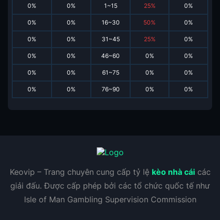
0
%
0
%
1~15
25
%
0
%
0
%
0
%
16~30
50
%
0
%
0
%
0
%
31~45
25
%
0
%
0
%
0
%
46~60
0
%
0
%
0
%
0
%
61~75
0
%
0
%
0
%
0
%
76~90
0
%
0
%
Keovip – Trang chuyên cung cấp tỷ lệ
kèo nhà cái
các
giải đấu. Được cấp phép bởi các tổ chức quốc tế như
Isle of Man Gambling Supervision Commission