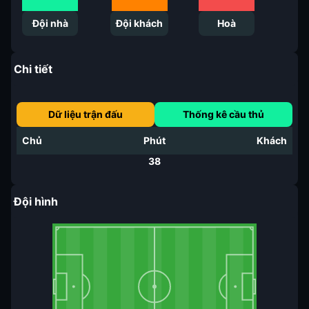
Đội nhà
Đội khách
Hoà
Chi tiết
Dữ liệu trận đấu
Thống kê cầu thủ
Chủ
Phút
Khách
38
Đội hình