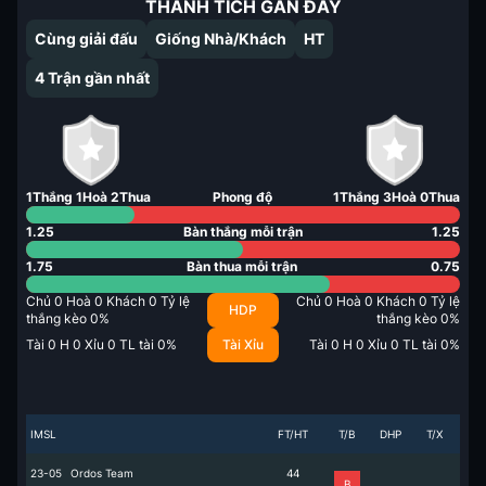
THÀNH TÍCH GẦN ĐÂY
Cùng giải đấu
Giống Nhà/Khách
HT
4
Trận gần nhất
1
Thắng
1
Hoà
2
Thua
Phong độ
1
Thắng
3
Hoà
0
Thua
1.25
Bàn thắng mỗi trận
1.25
1.75
Bàn thua mỗi trận
0.75
Chủ
0
Hoà
0
Khách
0
Tỷ lệ
Chủ
0
Hoà
0
Khách
0
Tỷ lệ
HDP
thắng kèo
0
%
thắng kèo
0
%
Tài
0
H
0
Xỉu
0
TL tài
0
%
Tài Xỉu
Tài
0
H
0
Xỉu
0
TL tài
0
%
IMSL
FT/HT
T/B
DHP
T/X
23-05
Ordos Team
4
4
B