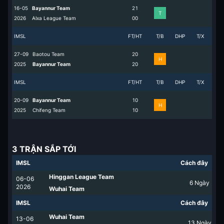
16-05
Bayannur Team
2
1
T
2026
Alxa League Team
0
0
IMSL
FT/HT
T/B
DHP
T/X
27-09
Baotou Team
2
0
H
2025
Bayannur Team
2
0
IMSL
FT/HT
T/B
DHP
T/X
20-09
Bayannur Team
1
0
H
2025
Chifeng Team
1
0
3 TRẬN SẮP TỚI
IMSL
Cách đây
Hinggan League Team
06-06
6
Ngày
2026
Wuhai Team
IMSL
Cách đây
Wuhai Team
13-06
13
Ngày