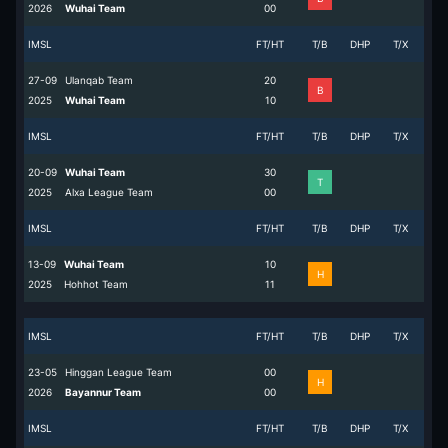
2026
Wuhai Team
0
0
IMSL
FT/HT
T/B
DHP
T/X
27-09
Ulanqab Team
2
0
B
2025
Wuhai Team
1
0
IMSL
FT/HT
T/B
DHP
T/X
20-09
Wuhai Team
3
0
T
2025
Alxa League Team
0
0
IMSL
FT/HT
T/B
DHP
T/X
13-09
Wuhai Team
1
0
H
2025
Hohhot Team
1
1
IMSL
FT/HT
T/B
DHP
T/X
23-05
Hinggan League Team
0
0
H
2026
Bayannur Team
0
0
IMSL
FT/HT
T/B
DHP
T/X