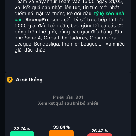
Team và Bayannur Team vào 15:00 ngày 31/05,
với kết quả cập nhật liên tục, tin tức mới nhất,
điểm nổi bật và thống kê đối đầu,
tỷ lệ kèo nhà
cái
.
KeovipPro
cung cấp tỷ số trực tiếp từ hơn
1.000 giải đấu toàn cầu, bao gồm tất cả các đội
bóng trên thế giới, cùng các giải đấu hàng đầu
như Serie A, Copa Libertadores, Champions
League, Bundesliga, Premier League,… và nhiều
giải đấu khác.
Ai sẽ thắng
Phiếu bầu:
901
Xem kết quả sau khi bỏ phiếu
39.84
%
33.74
%
26.42
%