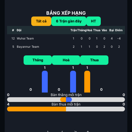
BẢNG XẾP HẠNG
Tất cả
6
Trận gần đây
HT
#
Đội
Trận
Thắng
Hoà
Thua
Vào
Bại
Điểm
12
Wuhai Team
1
0
0
1
0
4
-4
5
Bayannur Team
2
1
1
0
2
0
2
Thắng
Hoà
Thua
1
1
1
0
0
0
0
Bàn thắng mỗi trận
0
4
Bàn thua mỗi trận
0