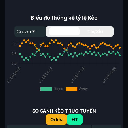
Biểu đồ thống kê tỷ lệ Kèo
Crown
Handicap
Tài/Xỉu
SO SÁNH KÈO TRỰC TUYẾN
Odds
HT