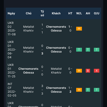
Tỷ
Ngày
Chủ
Khách
HT
W/L
AH
O/U
số
UKR
1
D2
Metalist
Chernomorets
1
-
-
H
2025-
Kharkiv
Odessa
0
1
11-08
UKR
D1
0
Metalist
Chernomorets
0
-
2023-
-
T
T
T
Kharkiv
Odessa
0
06-
3
04
UKR
0
D1
Chernomorets
Metalist
0
-
-
H
B
X
2022-
Odessa
Kharkiv
0
0
11-25
INT
3
CF
Metalist
Chernomorets
1
-
-
H
T
T
2022-
Kharkiv
Odessa
2
3
02-05
UKR
0
D1
Chernomorets
Metalist
0
-