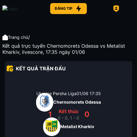
ĐĂNG TIP
/
Trang chủ
Kết quả trực tuyến Chernomorets Odessa vs Metalist
Kharkiv, livescore, 17:35 ngày 01/06
KẾT QUẢ TRẬN ĐẤU
Ukraine Persha Liga
01/06
17:35
Chernomorets Odessa
Kết thúc
1
0
0 - 0, 1 - 0
Metalist Kharkiv