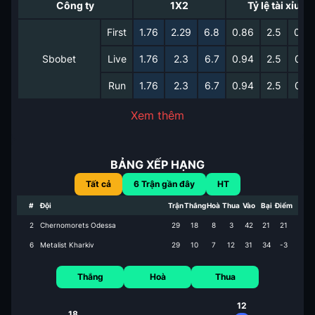
Công ty
1X2
Tỷ lệ tài xỉu
First
1.76
2.29
6.8
0.86
2.5
0.9
Sbobet
Live
1.76
2.3
6.7
0.94
2.5
0.8
Run
1.76
2.3
6.7
0.94
2.5
0.8
Xem thêm
BẢNG XẾP HẠNG
Tất cả
6
Trận gần đây
HT
#
Đội
Trận
Thắng
Hoà
Thua
Vào
Bại
Điểm
2
Chernomorets Odessa
29
18
8
3
42
21
21
6
Metalist Kharkiv
29
10
7
12
31
34
-3
Thắng
Hoà
Thua
12
18