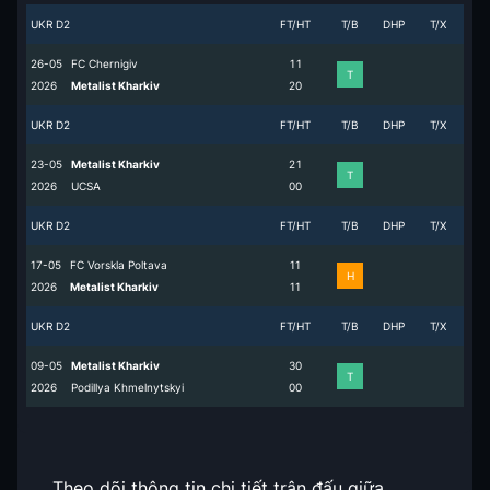
UKR D2
FT/HT
T/B
DHP
T/X
26-05
FC Chernigiv
1
1
T
2026
Metalist Kharkiv
2
0
UKR D2
FT/HT
T/B
DHP
T/X
23-05
Metalist Kharkiv
2
1
T
2026
UCSA
0
0
UKR D2
FT/HT
T/B
DHP
T/X
17-05
FC Vorskla Poltava
1
1
H
2026
Metalist Kharkiv
1
1
UKR D2
FT/HT
T/B
DHP
T/X
09-05
Metalist Kharkiv
3
0
T
2026
Podillya Khmelnytskyi
0
0
Theo dõi thông tin chi tiết trận đấu giữa