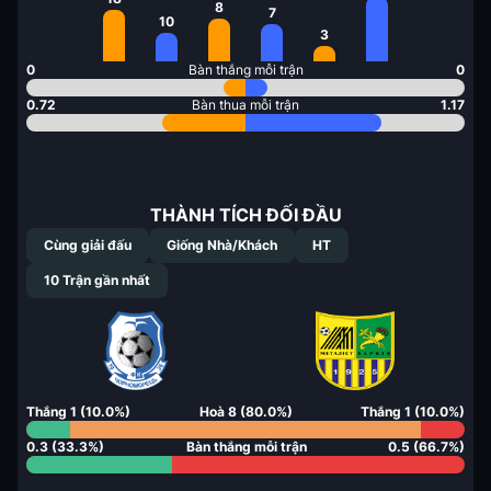
8
7
10
3
0
Bàn thắng mỗi trận
0
0.72
Bàn thua mỗi trận
1.17
THÀNH TÍCH ĐỐI ĐẦU
Cùng giải đấu
Giống Nhà/Khách
HT
10
Trận gần nhất
Thắng
1
(
10.0
%)
Hoà
8
(
80.0
%)
Thắng
1
(
10.0
%)
0.3
(
33.3
%)
Bàn thắng mỗi trận
0.5
(
66.7
%)