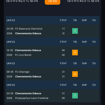
Tài
0
H
0
Xỉu
0
TL tài
0
%
Tài Xỉu
Tài
0
H
0
Xỉu
0
TL tài
0
%
UKR D2
FT/HT
T/B
DHP
T/X
23-05
FC Bukovyna Chernivtsi
1
1
T
2026
Chernomorets Odessa
3
1
UKR D2
FT/HT
T/B
DHP
T/X
16-05
Chernomorets Odessa
0
0
H
2026
FC Livyi Bereh
0
0
UKR D2
FT/HT
T/B
DHP
T/X
09-05
FC Chernigiv
2
1
H
2026
Chernomorets Odessa
2
1
UKR D2
FT/HT
T/B
DHP
T/X
03-05
Chernomorets Odessa
3
1
T
2026
Prykarpattya Ivano Frankivsk
0
0