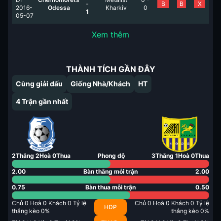
-
B
B
X
2016-
Odessa
Kharkiv
0
1
05-07
Xem thêm
THÀNH TÍCH GẦN ĐÂY
Cùng giải đấu
Giống Nhà/Khách
HT
4
Trận gần nhất
2
Thắng
2
Hoà
0
Thua
Phong độ
3
Thắng
1
Hoà
0
Thua
2.00
Bàn thắng mỗi trận
2.00
0.75
Bàn thua mỗi trận
0.50
Chủ
0
Hoà
0
Khách
0
Tỷ lệ
Chủ
0
Hoà
0
Khách
0
Tỷ lệ
HDP
thắng kèo
0
%
thắng kèo
0
%