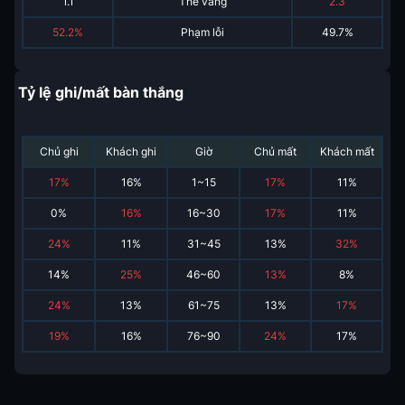
1.1
Thẻ vàng
2.3
52.2%
Phạm lỗi
49.7%
Tỷ lệ ghi/mất bàn thắng
Chủ ghi
Khách ghi
Giờ
Chủ mất
Khách mất
17
%
16
%
1~15
17
%
11
%
0
%
16
%
16~30
17
%
11
%
24
%
11
%
31~45
13
%
32
%
14
%
25
%
46~60
13
%
8
%
24
%
13
%
61~75
13
%
17
%
19
%
16
%
76~90
24
%
17
%