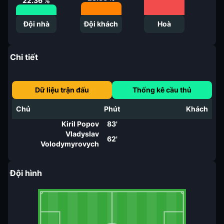
22.36
%
Đội nhà
Đội khách
Hoà
Chi tiết
Dữ liệu trận đấu
Thống kê cầu thủ
Chủ
Phút
Khách
Kiril Popov
83'
Vladyslav
62'
Volodymyrovych
Đội hình