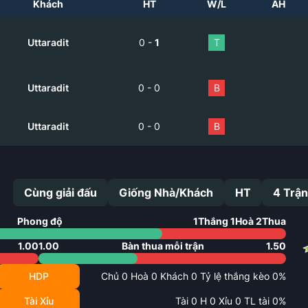
Khách
HT
W/L
AH
Uttaradit
0
-
1
T
Uttaradit
0
-
0
B
Uttaradit
0
-
0
B
Cùng giải đấu
Giống Nhà/Khách
HT
4
Trận
Phong độ
1
Thắng
1
Hoà
2
Thua
1.00
1.00
Bàn thua mỗi trận
1.50
HDP
Chủ
0
Hoà
0
Khách
0
Tỷ lệ thắng kèo
0
%
Tài Xỉu
Tài
0
H
0
Xỉu
0
TL tài
0
%