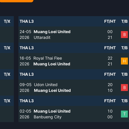
T/X
THA L3
FT/HT
T/B
24-05
Muang Loei United
0
0
B
2026
Uttaradit
2
1
T/X
THA L3
FT/HT
T/B
16-05
Royal Thai Flee
2
2
H
2026
Muang Loei United
2
1
T/X
THA L3
FT/HT
T/B
09-05
Udon United
2
0
B
2026
Muang Loei United
1
0
T/X
THA L3
FT/HT
T/B
02-05
Muang Loei United
1
0
T
2026
Banbueng City
0
0