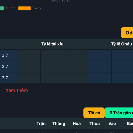
Od
Tỷ lệ tài xỉu
Tỷ lệ Châu
3.7
3.7
3.7
Xem thêm
Tất cả
6
Trận gần 
Trận
Thắng
Hoà
Thua
Vào
Bạ