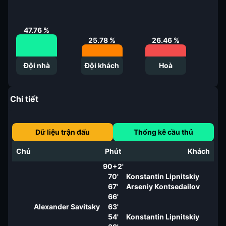
47.76
%
26.46
%
25.78
%
Đội nhà
Đội khách
Hoà
Chi tiết
Dữ liệu trận đấu
Thống kê cầu thủ
Chủ
Phút
Khách
90+2'
70'
Konstantin Lipnitskiy
67'
Arseniy Kontsedailov
66'
Alexander Savitsky
63'
54'
Konstantin Lipnitskiy