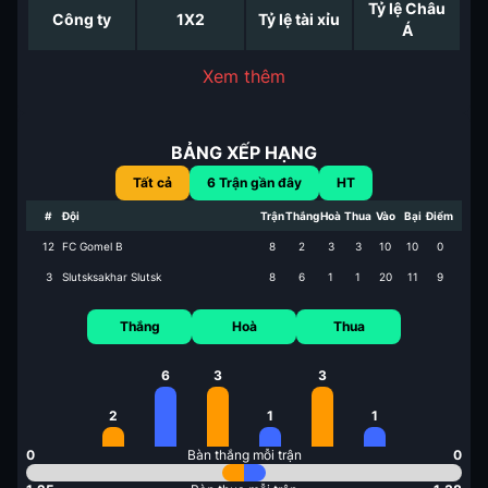
Tỷ lệ Châu
Công ty
1X2
Tỷ lệ tài xỉu
Á
Xem thêm
BẢNG XẾP HẠNG
Tất cả
6
Trận gần đây
HT
#
Đội
Trận
Thắng
Hoà
Thua
Vào
Bại
Điểm
12
FC Gomel B
8
2
3
3
10
10
0
3
Slutsksakhar Slutsk
8
6
1
1
20
11
9
Thắng
Hoà
Thua
6
3
3
2
1
1
0
Bàn thắng mỗi trận
0