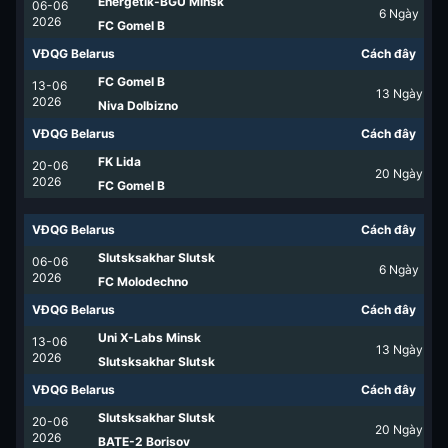
Energetik-BGU Minsk
06-06
6
Ngày
2026
FC Gomel B
VĐQG Belarus
Cách đây
FC Gomel B
13-06
13
Ngày
2026
Niva Dolbizno
VĐQG Belarus
Cách đây
FK Lida
20-06
20
Ngày
2026
FC Gomel B
VĐQG Belarus
Cách đây
Slutsksakhar Slutsk
06-06
6
Ngày
2026
FC Molodechno
VĐQG Belarus
Cách đây
Uni X-Labs Minsk
13-06
13
Ngày
2026
Slutsksakhar Slutsk
VĐQG Belarus
Cách đây
Slutsksakhar Slutsk
20-06
20
Ngày
2026
BATE-2 Borisov