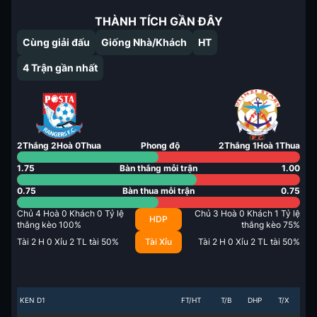
THÀNH TÍCH GẦN ĐÂY
Cùng giải đấu
Giống Nhà/Khách
HT
4
Trận gần nhất
2
Thắng
2
Hoà
0
Thua
Phong độ
2
Thắng
1
Hoà
1
Thua
1.75
Bàn thắng mỗi trận
1.00
0.75
Bàn thua mỗi trận
0.75
Chủ
4
Hoà
0
Khách
0
Tỷ lệ
Chủ
3
Hoà
0
Khách
1
Tỷ lệ
HDP
thắng kèo
100
%
thắng kèo
75
%
Tài
2
H
0
Xỉu
2
TL tài
50
%
Tài Xỉu
Tài
2
H
0
Xỉu
2
TL tài
50
%
KEN D1
FT/HT
T/B
DHP
T/X