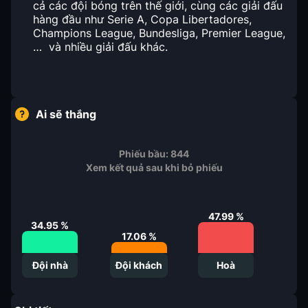
cả các đội bóng trên thế giới, cùng các giải đấu
hàng đầu như Serie A, Copa Libertadores,
Champions League, Bundesliga, Premier League,
… và nhiều giải đấu khác.
Ai sẽ thắng
Phiếu bầu:
844
Xem kết quả sau khi bỏ phiếu
47.99
%
34.95
%
17.06
%
Đội nhà
Đội khách
Hoà