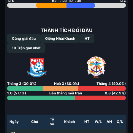
1.18
Bàn thua mỗi trận
1.12
THÀNH TÍCH ĐỐI ĐẦU
Cùng giải đấu
Giống Nhà/Khách
HT
10
Trận gần nhất
Thắng
3
(
30.0
%)
Hoà
3
(
30.0
%)
Thắng
4
(
40.0
%)
1.0
(
57.1
%)
Bàn thắng mỗi trận
0.8
(
42.9
%)
Tỷ
Ngày
Chủ
Khách
HT
W/L
AH
O/U
số