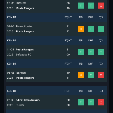
23-05
KCB SC
0
0
T
T
X
2026
Posta Rangers
1
0
KEN D1
FT/HT
T/B
DHP
T/X
16-05
Nairobi United
2
1
H
T
T
2026
Posta Rangers
2
2
KEN D1
FT/HT
T/B
DHP
T/X
11-05
Posta Rangers
3
1
T
T
T
2026
Sofapaka FC
0
0
KEN D1
FT/HT
T/B
DHP
T/X
06-05
Bandari
1
0
H
T
X
2026
Posta Rangers
1
1
KEN D1
FT/HT
T/B
DHP
T/X
27-05
Ulinzi Stars Nakuru
2
0
T
T
X
2026
Tusker
0
0