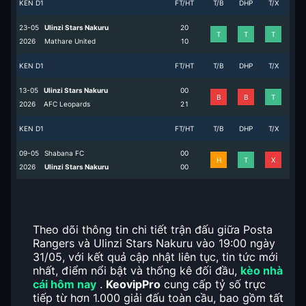
KEN D1
FT/HT
T/B
DHP
T/X
23-05
Ulinzi Stars Nakuru
2
0
T
T
T
2026
Mathare United
1
0
KEN D1
FT/HT
T/B
DHP
T/X
13-05
Ulinzi Stars Nakuru
0
0
B
B
T
2026
AFC Leopards
2
1
KEN D1
FT/HT
T/B
DHP
T/X
09-05
Shabana FC
0
0
H
T
X
2026
Ulinzi Stars Nakuru
0
0
Theo dõi thông tin chi tiết trận đấu giữa Posta
Rangers và Ulinzi Stars Nakuru vào 19:00 ngày
31/05, với kết quả cập nhật liên tục, tin tức mới
nhất, điểm nổi bật và thống kê đối đầu,
kèo nhà
cái hôm nay
.
KeovipPro
cung cấp tỷ số trực
tiếp từ hơn 1.000 giải đấu toàn cầu, bao gồm tất