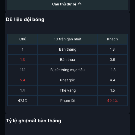
Cầu thủ dự bị
Dữ liệu đội bóng
Chủ
10 trận gần nhất
Khách
1
Bàn thắng
1.3
1.3
Bàn thua
0.9
11.1
Bị sút trúng mục tiêu
11.3
5.4
Phạt góc
4.4
1.4
Thẻ vàng
1.5
47.1%
Phạm lỗi
49.4%
Tỷ lệ ghi/mất bàn thắng