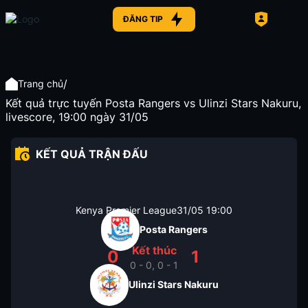
ĐĂNG TIP
/
Trang chủ
Kết quả trực tuyến Posta Rangers vs Ulinzi Stars Nakuru,
livescore, 19:00 ngày 31/05
KẾT QUẢ TRẬN ĐẤU
Kenya Premier League
31/05
19:00
Posta Rangers
Kết thúc
0
1
0 - 0, 0 - 1
Ulinzi Stars Nakuru