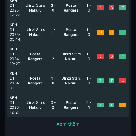
KEN
D1
Ulinzi Stars
3
-
Posta
1
-
B
B
T
2025-
Nakuru
0
Rangers
0
12-22
KEN
D1
Ulinzi Stars
1
-
Posta
1
-
H
H
T
2025-
Nakuru
1
Rangers
0
05-14
KEN
D1
Posta
1
-
Ulinzi Stars
1
-
B
B
T
2024-
Rangers
2
Nakuru
0
10-27
KEN
D1
Posta
1
-
Ulinzi Stars
1
-
T
T
X
2024-
Rangers
0
Nakuru
0
02-17
KEN
D1
Ulinzi Stars
0
-
Posta
0
-
T
T
H
2023-
Nakuru
2
Rangers
1
12-21
Xem thêm