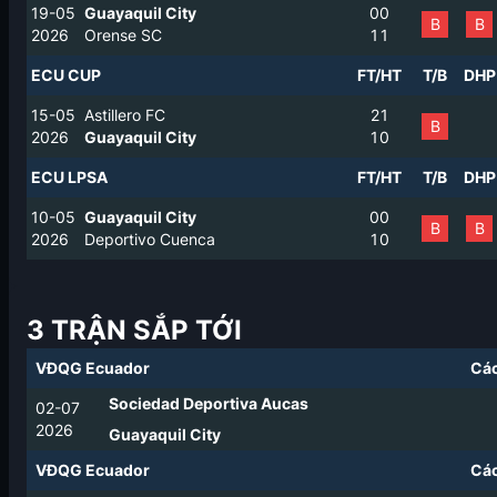
19-05
Guayaquil City
0
0
B
B
2026
Orense SC
1
1
ECU CUP
FT/HT
T/B
DHP
15-05
Astillero FC
2
1
B
2026
Guayaquil City
1
0
ECU LPSA
FT/HT
T/B
DHP
10-05
Guayaquil City
0
0
B
B
2026
Deportivo Cuenca
1
0
3 TRẬN SẮP TỚI
VĐQG Ecuador
Các
Sociedad Deportiva Aucas
02-07
2026
Guayaquil City
VĐQG Ecuador
Các