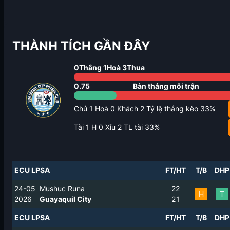
THÀNH TÍCH GẦN ĐÂY
0
Thắng
1
Hoà
3
Thua
0.75
Bàn thắng mỗi trận
Chủ
1
Hoà
0
Khách
2
Tỷ lệ thắng kèo
33
%
Tài
1
H
0
Xỉu
2
TL tài
33
%
ECU LPSA
FT/HT
T/B
DHP
24-05
Mushuc Runa
2
2
H
T
2026
Guayaquil City
2
1
ECU LPSA
FT/HT
T/B
DHP