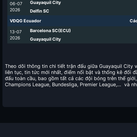
Guayaquil City
06-07
2026
Delfin SC
VĐQG Ecuador
Các
Barcelona SC(ECU)
13-07
2026
Guayaquil City
Theo dõi thông tin chi tiết trận đấu giữa Guayaquil City
liên tục, tin tức mới nhất, điểm nổi bật và thống kê đối 
đấu toàn cầu, bao gồm tất cả các đội bóng trên thế giới
Champions League, Bundesliga, Premier League,… và nhi