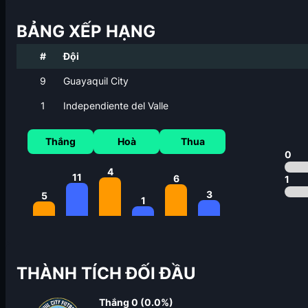
BẢNG XẾP HẠNG
#
Đội
9
Guayaquil City
1
Independiente del Valle
Thắng
Hoà
Thua
0
4
11
6
1
3
5
1
THÀNH TÍCH ĐỐI ĐẦU
Thắng
0
(
0.0
%)