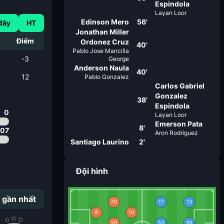
Espindola
Layan Loor
Edinson Mero
56'
đây
HT
Jonathan Miller
i
Điểm
Ordonez Cruz
40'
Pablo Jose Mancilla
-3
George
Anderson Naula
40'
12
Pablo Gonzalez
Carlos Gabriel
Gonzalez
38'
Espindola
0
Layan Loor
Emerson Pata
8'
.07
Aron Rodriguez
Santiago Laurino
2'
Đội hình
 gần nhất
70
17
13
6
10
20
53
33