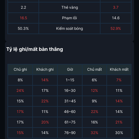
2.2
Thẻ vàng
3.7
16.5
Phạm lỗi
14.6
50.3%
Kiểm soát bóng
52.9%
Tỷ lệ ghi/mất bàn thắng
Chủ ghi
Khách ghi
Giờ
Chủ mất
Khách mất
8
%
14
%
1~15
6
%
7
%
24
%
17
%
16~30
12
%
11
%
15
%
22
%
31~45
9
%
14
%
17
%
11
%
46~60
22
%
14
%
17
%
20
%
61~75
16
%
21
%
15
%
14
%
76~90
32
%
30
%