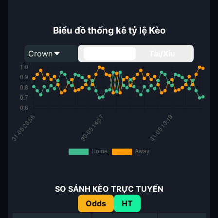
Biểu đồ thống kê tỷ lệ Kèo
Crown
Handicap
Tài/Xỉu
SO SÁNH KÈO TRỰC TUYẾN
Odds
HT