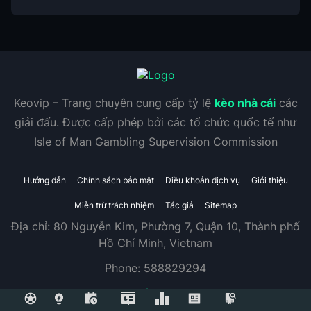
Keovip – Trang chuyên cung cấp tỷ lệ
kèo nhà cái
các
giải đấu. Được cấp phép bởi các tổ chức quốc tế như
Isle of Man Gambling Supervision Commission
Hướng dẫn
Chính sách bảo mật
Điều khoản dịch vụ
Giới thiệu
Miễn trừ trách nhiệm
Tác giả
Sitemap
Địa chỉ:
80 Nguyễn Kim, Phường 7, Quận 10, Thành phố
Hồ Chí Minh, Vietnam
Phone:
588829294