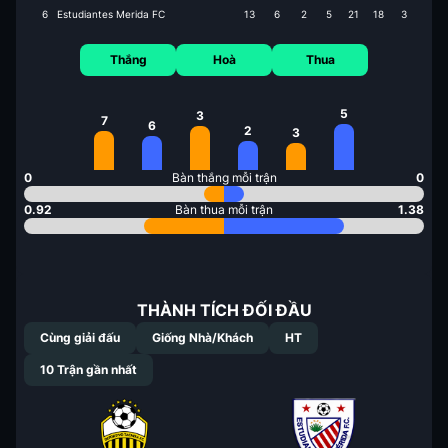
6
Estudiantes Merida FC
13
6
2
5
21
18
3
Thắng
Hoà
Thua
5
3
7
6
2
3
0
Bàn thắng mỗi trận
0
0.92
Bàn thua mỗi trận
1.38
THÀNH TÍCH ĐỐI ĐẦU
Cùng giải đấu
Giống Nhà/Khách
HT
10
Trận gần nhất