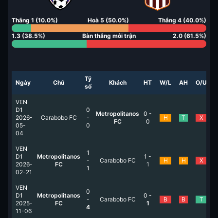
Thắng
1
(
10.0
%)
Hoà
5
(
50.0
%)
Thắng
4
(
40.0
%)
1.3
(
38.5
%)
Bàn thắng mỗi trận
2.0
(
61.5
%)
Tỷ
Ngày
Chủ
Khách
HT
W/L
AH
O/U
số
VEN
D1
0
Metropolitanos
0
-
2026-
Carabobo FC
-
H
T
X
FC
0
05-
0
04
VEN
1
D1
Metropolitanos
1
-
-
Carabobo FC
H
H
X
2026-
FC
1
1
02-21
VEN
0
D1
Metropolitanos
0
-
-
Carabobo FC
B
B
T
2025-
FC
1
4
11-06