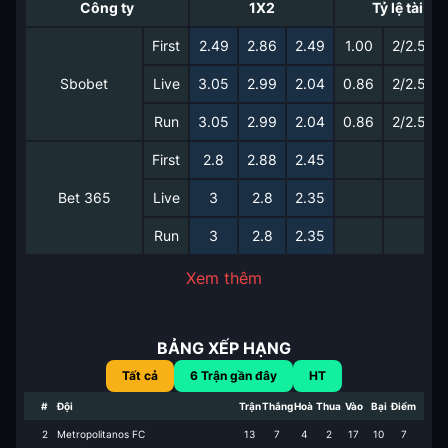
Công ty
1X2
Tỷ lệ tài xỉu
First
2.49
2.86
2.49
1.00
2/2.5
Sbobet
Live
3.05
2.99
2.04
0.86
2/2.5
Run
3.05
2.99
2.04
0.86
2/2.5
First
2.8
2.88
2.45
Bet 365
Live
3
2.8
2.35
Run
3
2.8
2.35
Xem thêm
BẢNG XẾP HẠNG
Tất cả
6
Trận gần đây
HT
#
Đội
Trận
Thắng
Hoà
Thua
Vào
Bại
Điểm
2
Metropolitanos FC
13
7
4
2
17
10
7