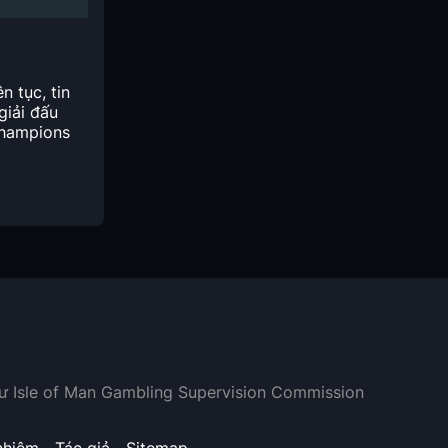
n tục, tin
giải đấu
Champions
hư Isle of Man Gambling Supervision Commission