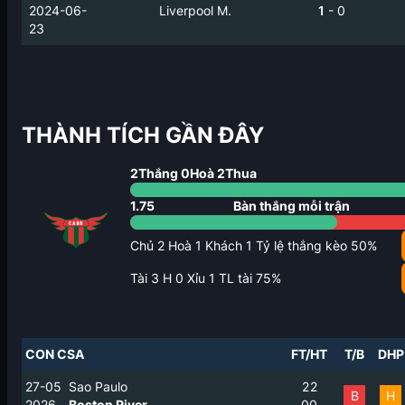
2024-06-
Liverpool M.
1
-
0
23
THÀNH TÍCH GẦN ĐÂY
2
Thắng
0
Hoà
2
Thua
1.75
Bàn thắng mỗi trận
Chủ
2
Hoà
1
Khách
1
Tỷ lệ thắng kèo
50
%
Tài
3
H
0
Xỉu
1
TL tài
75
%
CON CSA
FT/HT
T/B
DHP
27-05
Sao Paulo
2
2
B
H
2026
Boston River
0
0