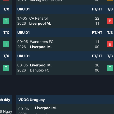
T/X
URU D1
FT/HT
T/B
17-05
CA Penarol
2
2
T
B
2026
Liverpool M.
1
1
T/X
URU D1
FT/HT
T/B
09-05
Wanderers FC
1
1
T
B
2026
Liverpool M.
0
0
T/X
URU D1
FT/HT
T/B
03-05
Liverpool M.
3
0
T
T
2026
Danubio FC
0
0
h đây
VĐQG Uruguay
Liverpool M.
09-06
6
Ngày
2026