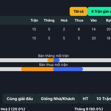
Tất cả
6
Trận gần 
Trận
Thắng
Hoà
Thua
Vào
Bạ
15
5
2
8
14
20
15
5
5
5
20
18
Bàn thắng mỗi trận
Bàn thua mỗi trận
Cùng giải đấu
Giống Nhà/Khách
HT
10
Trận
Hoà
2
(
20.0
%)
Thắng
8
(
80.0
%)