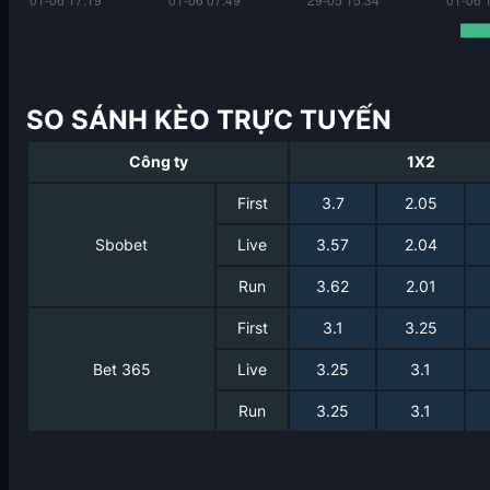
SO SÁNH KÈO TRỰC TUYẾN
Công ty
1X2
First
3.7
2.05
Sbobet
Live
3.57
2.04
Run
3.62
2.01
First
3.1
3.25
Bet 365
Live
3.25
3.1
Run
3.25
3.1