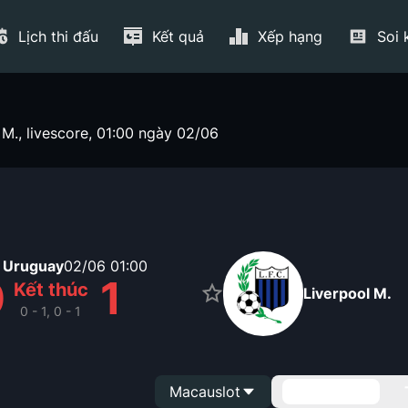
Lịch thi đấu
Kết quả
Xếp hạng
Soi 
 M., livescore, 01:00 ngày 02/06
Uruguay
02/06
01:00
0
1
Kết thúc
Liverpool M.
0 - 1, 0 - 1
Macauslot
Handicap