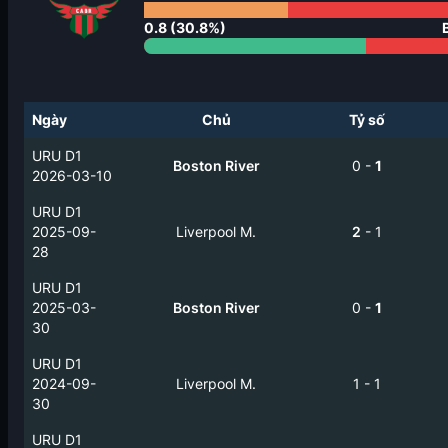
0.8
(
30.8
%)
Ngày
Chủ
Tỷ số
URU D1
Boston River
0
-
1
2026-03-10
URU D1
2025-09-
Liverpool M.
2
-
1
28
URU D1
2025-03-
Boston River
0
-
1
30
URU D1
2024-09-
Liverpool M.
1
-
1
30
URU D1