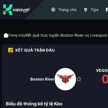
Trang chủ
Tips
/
Kết quả trực tuyến Boston River vs Liverpool
Trang chủ
KẾT QUẢ TRẬN ĐẤU
VĐQG 
Boston River
Biểu đồ thống kê tỷ lệ Kèo