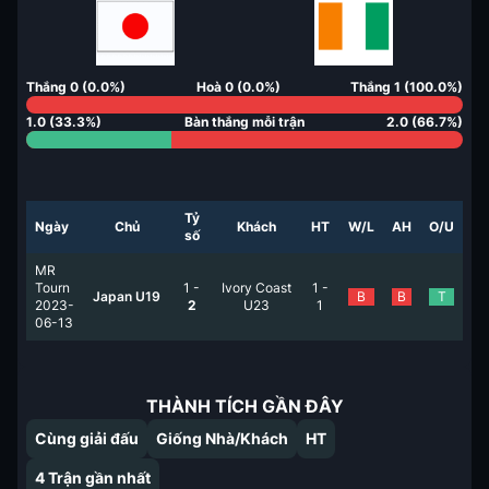
Thắng
0
(
0.0
%)
Hoà
0
(
0.0
%)
Thắng
1
(
100.0
%)
1.0
(
33.3
%)
Bàn thắng mỗi trận
2.0
(
66.7
%)
Tỷ
Ngày
Chủ
Khách
HT
W/L
AH
O/U
số
MR
Tourn
1
-
Ivory Coast
1
-
Japan U19
B
B
T
2023-
2
U23
1
06-13
THÀNH TÍCH GẦN ĐÂY
Cùng giải đấu
Giống Nhà/Khách
HT
4
Trận gần nhất