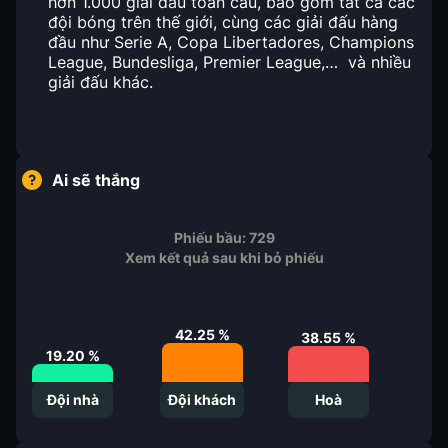
hơn 1.000 giải đấu toàn cầu, bao gồm tất cả các
đội bóng trên thế giới, cùng các giải đấu hàng
đầu như Serie A, Copa Libertadores, Champions
League, Bundesliga, Premier League,… và nhiều
giải đấu khác.
Ai sẽ thắng
Phiếu bầu:
729
Xem kết quả sau khi bỏ phiếu
42.25
%
38.55
%
19.20
%
Đội nhà
Đội khách
Hoà