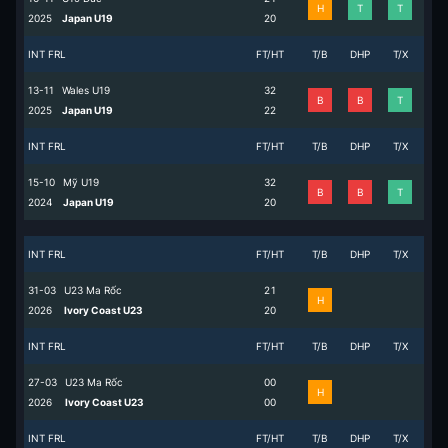
H
T
T
2025
Japan U19
2
0
INT FRL
FT/HT
T/B
DHP
T/X
13-11
Wales U19
3
2
B
B
T
2025
Japan U19
2
2
INT FRL
FT/HT
T/B
DHP
T/X
15-10
Mỹ U19
3
2
B
B
T
2024
Japan U19
2
0
INT FRL
FT/HT
T/B
DHP
T/X
31-03
U23 Ma Rốc
2
1
H
2026
Ivory Coast U23
2
0
INT FRL
FT/HT
T/B
DHP
T/X
27-03
U23 Ma Rốc
0
0
H
2026
Ivory Coast U23
0
0
INT FRL
FT/HT
T/B
DHP
T/X