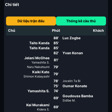
Chi tiết
Dữ liệu trận đấu
Thống kê cầu thủ
Chủ
Phút
Khách
88'
Luc Zogbe
Taito Kanda
85'
Taito Kanda
85'
82'
Yvan Konan
Jelani McGhee
81'
Yamashita S.
79'
Naru Nakatsumi
Kaiki Kato
79'
Shimon Kobayashi
78'
Jocelin Ta Bi
75'
Oumar Konate
Yamashita S.
74'
Goudouss Bamba
69'
Sidibe M.
Kei Murakami
69'
Kidera S.