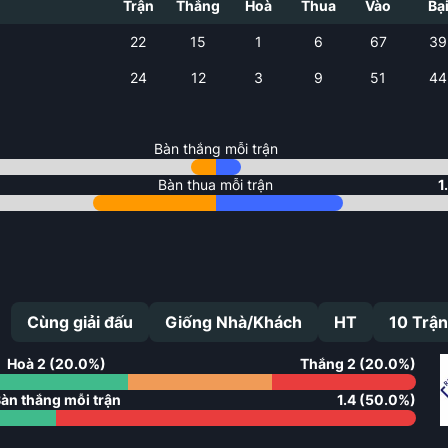
Trận
Thắng
Hoà
Thua
Vào
Bạ
22
15
1
6
67
39
24
12
3
9
51
44
Bàn thắng mỗi trận
Bàn thua mỗi trận
1
Cùng giải đấu
Giống Nhà/Khách
HT
10
Trận
Hoà
2
(
20.0
%)
Thắng
2
(
20.0
%)
àn thắng mỗi trận
1.4
(
50.0
%)