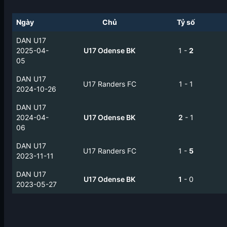
Ngày
Chủ
Tỷ số
DAN U17
2025-04-
U17 Odense BK
1
-
2
05
DAN U17
U17 Randers FC
1
-
1
2024-10-26
DAN U17
2024-04-
U17 Odense BK
2
-
1
06
DAN U17
U17 Randers FC
1
-
5
2023-11-11
DAN U17
U17 Odense BK
1
-
0
2023-05-27