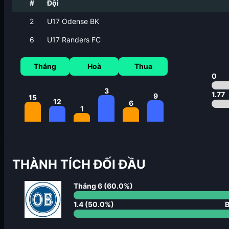
#
Đội
2
U17 Odense BK
6
U17 Randers FC
Thắng
Hoà
Thua
0
3
1.77
9
15
12
6
1
THÀNH TÍCH ĐỐI ĐẦU
Thắng
6
(
60.0
%)
1.4
(
50.0
%)
B