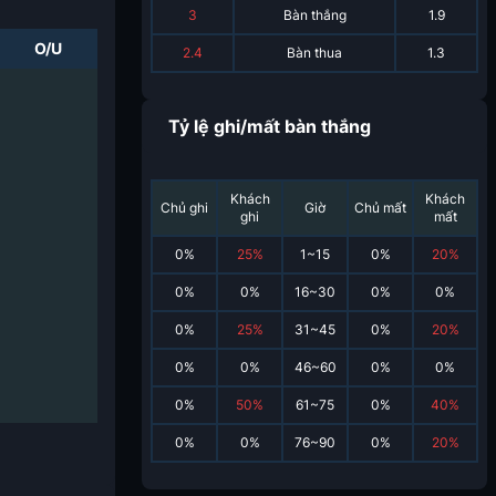
3
Bàn thắng
1.9
O/U
2.4
Bàn thua
1.3
Tỷ lệ ghi/mất bàn thắng
Khách
Khách
Chủ ghi
Giờ
Chủ mất
ghi
mất
0
%
25
%
1~15
0
%
20
%
0
%
0
%
16~30
0
%
0
%
0
%
25
%
31~45
0
%
20
%
0
%
0
%
46~60
0
%
0
%
0
%
50
%
61~75
0
%
40
%
0
%
0
%
76~90
0
%
20
%