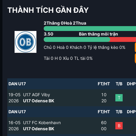
THÀNH TÍCH GẦN ĐÂY
2
Thắng
0
Hoà
2
Thua
3.50
Bàn thắng mỗi trận
Chủ
0
Hoà
0
Khách
0
Tỷ lệ thắng kèo
0
%
Tài
0
H
0
Xỉu
0
TL tài
0
%
DAN U17
FT/HT
T/B
DHP
19-05
U17 AGF Viby
1
0
T
2026
U17 Odense BK
2
0
DAN U17
FT/HT
T/B
DHP
16-05
U17 FC Kobenhavn
6
0
B
2026
U17 Odense BK
0
0