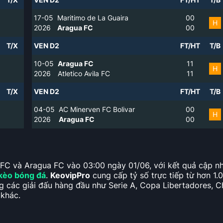
17-05
Maritimo de La Guaira
0
0
H
2026
Aragua FC
0
0
T/X
VEN D2
FT/HT
T/B
10-05
Aragua FC
1
1
H
2026
Atletico Avila FC
1
1
T/X
VEN D2
FT/HT
T/B
04-05
AC Minerven FC Bolivar
0
0
H
2026
Aragua FC
0
0
 FC và Aragua FC vào 03:00 ngày 01/06, với kết quả cập nhậ
 kèo bóng đá
.
KeovipPro
cung cấp tỷ số trực tiếp từ hơn 1.
ng các giải đấu hàng đầu như Serie A, Copa Libertadores, 
 khác.