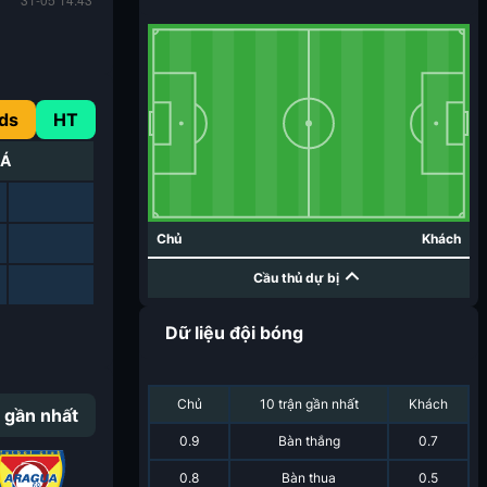
ds
HT
 Á
Chủ
Khách
Cầu thủ dự bị
Dữ liệu đội bóng
Chủ
10 trận gần nhất
Khách
 gần nhất
0.9
Bàn thắng
0.7
0.8
Bàn thua
0.5