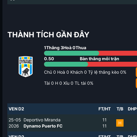
THÀNH TÍCH GẦN ĐÂY
1
Thắng
3
Hoà
0
Thua
0.50
Bàn thắng mỗi trận
Chủ
0
Hoà
0
Khách
0
Tỷ lệ thắng kèo
0
%
Tài
0
H
0
Xỉu
0
TL tài
0
%
VEN D2
FT/HT
T/B
DHP
25-05
Deportivo Miranda
1
1
H
2026
Dynamo Puerto FC
1
1
VEN D2
FT/HT
T/B
DHP