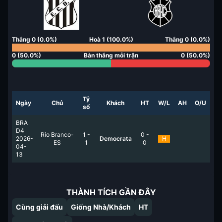
Thắng
0
(
0.0
%)
Hoà
1
(
100.0
%)
Thắng
0
(
0.0
%)
0
(
50.0
%)
Bàn thắng mỗi trận
0
(
50.0
%)
Tỷ
Ngày
Chủ
Khách
HT
W/L
AH
O/U
số
BRA
D4
Rio Branco-
1
-
0
-
2026-
Democrata
H
ES
1
0
04-
13
THÀNH TÍCH GẦN ĐÂY
Cùng giải đấu
Giống Nhà/Khách
HT