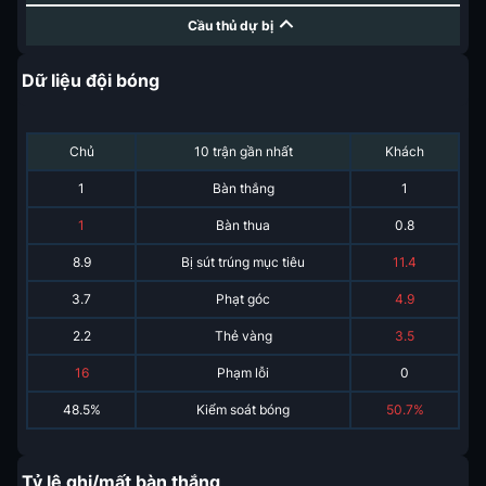
Cầu thủ dự bị
Dữ liệu đội bóng
Chủ
10 trận gần nhất
Khách
1
Bàn thắng
1
1
Bàn thua
0.8
8.9
Bị sút trúng mục tiêu
11.4
3.7
Phạt góc
4.9
2.2
Thẻ vàng
3.5
16
Phạm lỗi
0
48.5%
Kiểm soát bóng
50.7%
Tỷ lệ ghi/mất bàn thắng