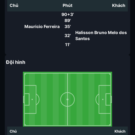
Chủ
Phút
Khách
90+3'
89'
Mauricio Ferreira
35'
Halisson Bruno Melo dos
32'
Santos
11'
Đội hình
Chủ
Khách