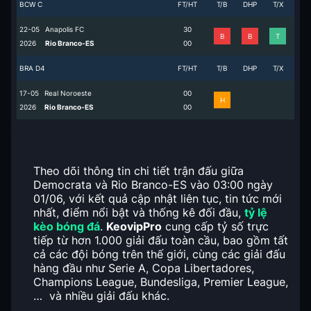
BCW C
FT/HT
T/B
DHP
T/X
22-05
Anapolis FC
3
0
B
B
T
2026
Rio Branco-ES
0
0
BRA D4
FT/HT
T/B
DHP
T/X
17-05
Real Noroeste
0
0
H
2026
Rio Branco-ES
0
0
Theo dõi thông tin chi tiết trận đấu giữa
Democrata và Rio Branco-ES vào 03:00 ngày
01/06, với kết quả cập nhật liên tục, tin tức mới
nhất, điểm nổi bật và thống kê đối đầu,
tỷ lệ
kèo bóng đá
.
KeovipPro
cung cấp tỷ số trực
tiếp từ hơn 1.000 giải đấu toàn cầu, bao gồm tất
cả các đội bóng trên thế giới, cùng các giải đấu
hàng đầu như Serie A, Copa Libertadores,
Champions League, Bundesliga, Premier League,
… và nhiều giải đấu khác.