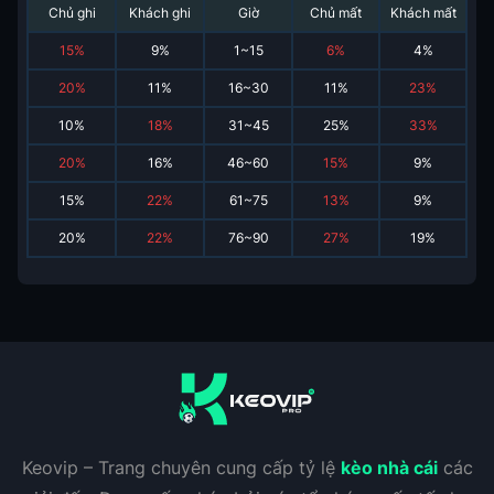
Chủ ghi
Khách ghi
Giờ
Chủ mất
Khách mất
15
%
9
%
1~15
6
%
4
%
20
%
11
%
16~30
11
%
23
%
10
%
18
%
31~45
25
%
33
%
20
%
16
%
46~60
15
%
9
%
15
%
22
%
61~75
13
%
9
%
20
%
22
%
76~90
27
%
19
%
Keovip – Trang chuyên cung cấp tỷ lệ
kèo nhà cái
các