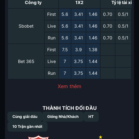
Công ty
1X2
Tỷ lệ tài xỉu
First
5.6
3.41
1.46
0.70
0.5/1
1.
Sbobet
Live
5.6
3.41
1.46
0.70
0.5/1
1.
Run
5.6
3.41
1.46
0.70
0.5/1
1.
First
7.5
3.9
1.38
Bet 365
Live
7
3.75
1.44
Run
7
3.75
1.44
Xem thêm
THÀNH TÍCH ĐỐI ĐẦU
Cùng giải đấu
Giống Nhà/Khách
HT
10
Trận gần nhất