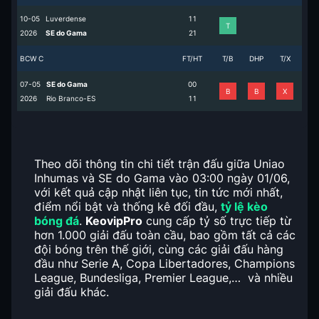
10-05
Luverdense
1
1
T
2026
SE do Gama
2
1
BCW C
FT/HT
T/B
DHP
T/X
07-05
SE do Gama
0
0
B
B
X
2026
Rio Branco-ES
1
1
Theo dõi thông tin chi tiết trận đấu giữa Uniao
Inhumas và SE do Gama vào 03:00 ngày 01/06,
với kết quả cập nhật liên tục, tin tức mới nhất,
điểm nổi bật và thống kê đối đầu,
tỷ lệ kèo
bóng đá
.
KeovipPro
cung cấp tỷ số trực tiếp từ
hơn 1.000 giải đấu toàn cầu, bao gồm tất cả các
đội bóng trên thế giới, cùng các giải đấu hàng
đầu như Serie A, Copa Libertadores, Champions
League, Bundesliga, Premier League,… và nhiều
giải đấu khác.