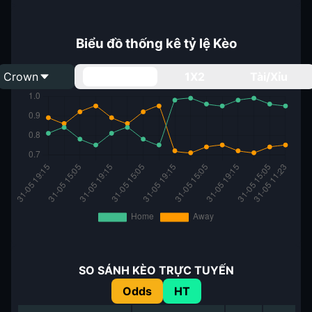
Biểu đồ thống kê tỷ lệ Kèo
Crown
Handicap
1X2
Tài/Xỉu
SO SÁNH KÈO TRỰC TUYẾN
Odds
HT