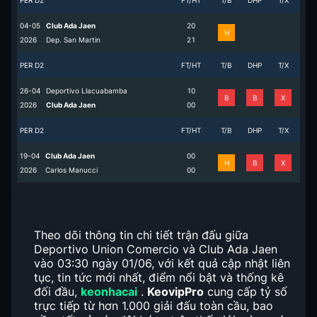
PER D2
FT/HT
T/B
DHP
T/X
04-05
Club Ada Jaen
2
0
H
2026
Dep. San Martin
2
1
PER D2
FT/HT
T/B
DHP
T/X
26-04
Deportivo Llacuabamba
1
0
B
B
X
2026
Club Ada Jaen
0
0
PER D2
FT/HT
T/B
DHP
T/X
19-04
Club Ada Jaen
0
0
H
B
X
2026
Carlos Manucci
0
0
Theo dõi thông tin chi tiết trận đấu giữa
Deportivo Union Comercio và Club Ada Jaen
vào 03:30 ngày 01/06, với kết quả cập nhật liên
tục, tin tức mới nhất, điểm nổi bật và thống kê
đối đầu,
keonhacai
.
KeovipPro
cung cấp tỷ số
trực tiếp từ hơn 1.000 giải đấu toàn cầu, bao