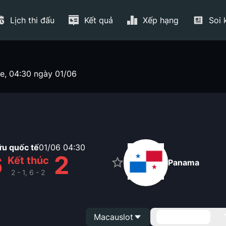
Lịch thi đấu
Kết quả
Xếp hạng
Soi 
re, 04:30 ngày 01/06
ữu quốc tế
01/06
04:30
6
2
Kết thúc
Panama
2 - 1, 6 - 2
Macauslot
Handicap