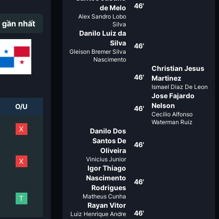
46'
de Melo
Alex Sandro Lobo
 gần nhất
Silva
Danilo Luiz da
Silva
46'
Gleison Bremer Silva
Nascimento
Christian Jesus
46'
Martinez
Ismael Diaz De Leon
Jose Fajardo
Nelson
O/U
46'
Cecilio Alfonso
Waterman Ruiz
X
Danilo Dos
Santos De
46'
Oliveira
Vinicius Junior
X
Igor Thiago
Nascimento
46'
Rodrigues
Matheus Cunha
T
Rayan Vitor
46'
Luiz Henrique Andre