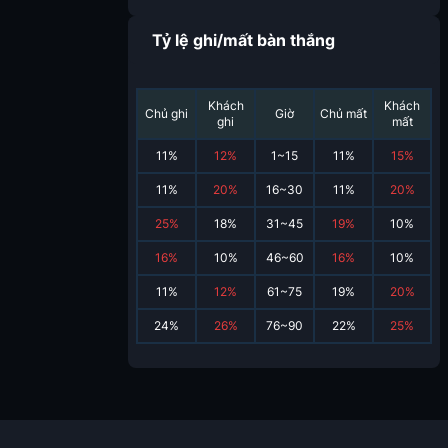
Tỷ lệ ghi/mất bàn thắng
Khách
Khách
Chủ ghi
Giờ
Chủ mất
ghi
mất
11
%
12
%
1~15
11
%
15
%
11
%
20
%
16~30
11
%
20
%
25
%
18
%
31~45
19
%
10
%
16
%
10
%
46~60
16
%
10
%
11
%
12
%
61~75
19
%
20
%
24
%
26
%
76~90
22
%
25
%