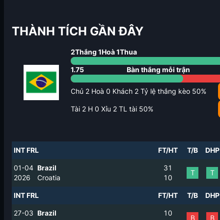
THÀNH TÍCH GẦN ĐÂY
2
Thắng
1
Hoà
1
Thua
1.75
Bàn thắng mỗi trận
Chủ
2
Hoà
0
Khách
2
Tỷ lệ thắng kèo
50
%
Tài
2
H
0
Xỉu
2
TL tài
50
%
INT FRL
FT/HT
T/B
DHP
01-04
Brazil
3
1
T
T
2026
Croatia
1
0
INT FRL
FT/HT
T/B
DHP
27-03
Brazil
1
0
B
B