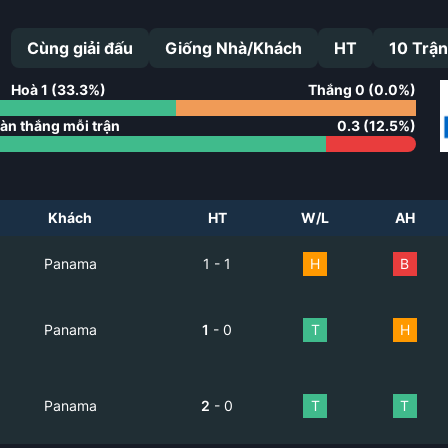
Cùng giải đấu
Giống Nhà/Khách
HT
10
Trận
Hoà
1
(
33.3
%)
Thắng
0
(
0.0
%)
àn thắng mỗi trận
0.3
(
12.5
%)
Khách
HT
W/L
AH
Panama
1
-
1
H
B
Panama
1
-
0
T
H
Panama
2
-
0
T
T