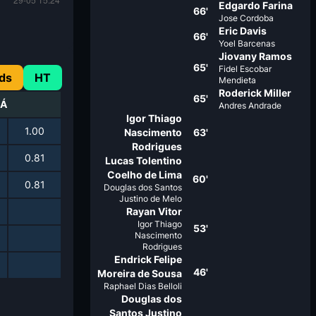
Edgardo Farina
66'
Jose Cordoba
Eric Davis
66'
Yoel Barcenas
Jiovany Ramos
65'
Fidel Escobar
ds
HT
Mendieta
Roderick Miller
65'
 Á
Andres Andrade
Igor Thiago
1.00
Nascimento
63'
Rodrigues
0.81
Lucas Tolentino
Coelho de Lima
60'
0.81
Douglas dos Santos
Justino de Melo
Rayan Vitor
Igor Thiago
53'
Nascimento
Rodrigues
Endrick Felipe
46'
Moreira de Sousa
Raphael Dias Belloli
Douglas dos
Santos Justino