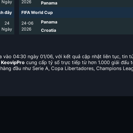
Ngày
2026
Panama
h đây
FIFA World Cup
Panama
24
24-06
Ngày
2026
Croatia
a vào 04:30 ngày 01/06, với kết quả cập nhật liên tục, tin t
.
KeovipPro
cung cấp tỷ số trực tiếp từ hơn 1.000 giải đấu 
ấu hàng đầu như Serie A, Copa Libertadores, Champions Lea