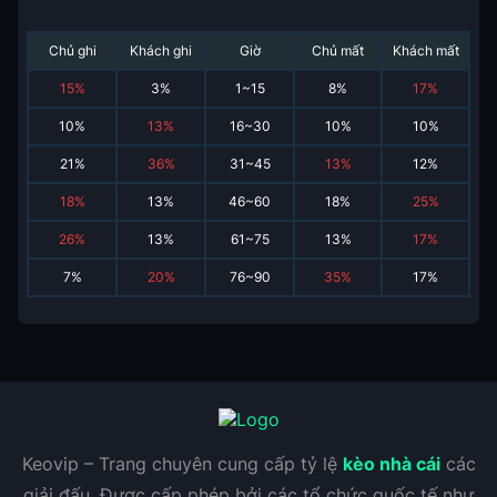
Chủ ghi
Khách ghi
Giờ
Chủ mất
Khách mất
15
%
3
%
1~15
8
%
17
%
10
%
13
%
16~30
10
%
10
%
21
%
36
%
31~45
13
%
12
%
18
%
13
%
46~60
18
%
25
%
26
%
13
%
61~75
13
%
17
%
7
%
20
%
76~90
35
%
17
%
Keovip – Trang chuyên cung cấp tỷ lệ
kèo nhà cái
các
giải đấu. Được cấp phép bởi các tổ chức quốc tế như