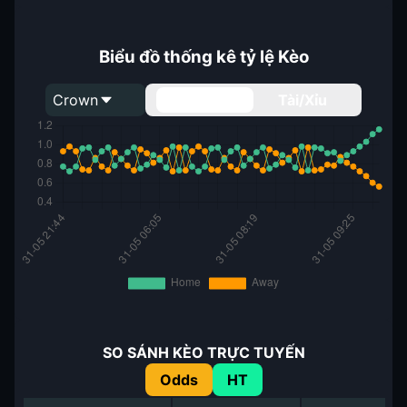
Biểu đồ thống kê tỷ lệ Kèo
Crown
Handicap
Tài/Xỉu
SO SÁNH KÈO TRỰC TUYẾN
Odds
HT