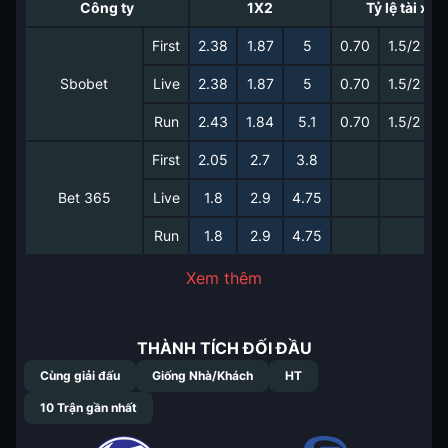
Công ty
1X2
Tỷ lệ tài xỉu
First
2.38
1.87
5
0.70
1.5/2
1
Sbobet
Live
2.38
1.87
5
0.70
1.5/2
1
Run
2.43
1.84
5.1
0.70
1.5/2
1
First
2.05
2.7
3.8
Bet 365
Live
1.8
2.9
4.75
Run
1.8
2.9
4.75
Xem thêm
THÀNH TÍCH ĐỐI ĐẦU
Cùng giải đấu
Giống Nhà/Khách
HT
10
Trận gần nhất