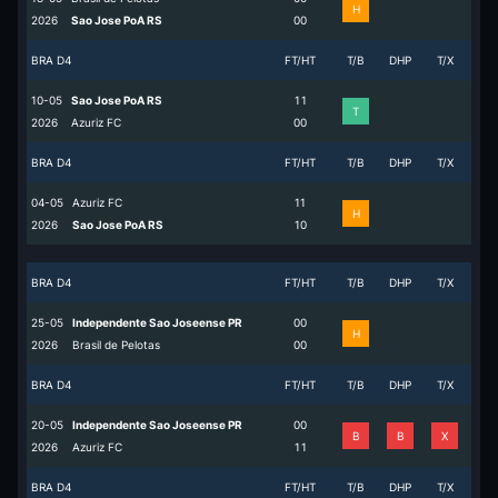
H
2026
Sao Jose PoA RS
0
0
BRA D4
FT/HT
T/B
DHP
T/X
10-05
Sao Jose PoA RS
1
1
T
2026
Azuriz FC
0
0
BRA D4
FT/HT
T/B
DHP
T/X
04-05
Azuriz FC
1
1
H
2026
Sao Jose PoA RS
1
0
BRA D4
FT/HT
T/B
DHP
T/X
25-05
Independente Sao Joseense PR
0
0
H
2026
Brasil de Pelotas
0
0
BRA D4
FT/HT
T/B
DHP
T/X
20-05
Independente Sao Joseense PR
0
0
B
B
X
2026
Azuriz FC
1
1
BRA D4
FT/HT
T/B
DHP
T/X