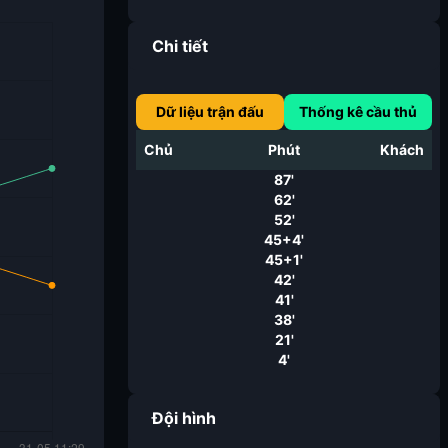
Chi tiết
Dữ liệu trận đấu
Thống kê cầu thủ
Chủ
Phút
Khách
87'
62'
52'
45+4'
45+1'
42'
41'
38'
21'
4'
Đội hình