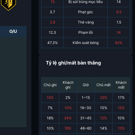
15
Bị sút trúng mục tiêu
14
3.7
Phạt góc
6.5
2.8
Thẻ vàng
1.5
O/U
12.3
Phạm lỗi
14
47.3%
Kiểm soát bóng
62%
Tỷ lệ ghi/mất bàn thắng
Khách
Khách
Chủ ghi
Giờ
Chủ mất
ghi
mất
15
%
2
%
1~15
22
%
17
%
7
%
10
%
16~30
10
%
15
%
18
%
24
%
31~45
12
%
10
%
10
%
18
%
46~60
14
%
15
%