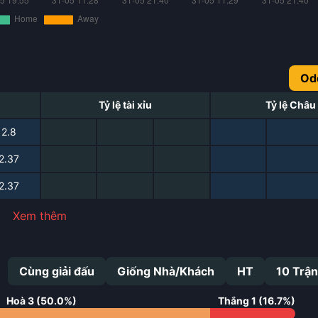
Od
Tỷ lệ tài xỉu
Tỷ lệ Châu
2.8
2.37
2.37
Xem thêm
Cùng giải đấu
Giống Nhà/Khách
HT
10
Trận
Hoà
3
(
50.0
%)
Thắng
1
(
16.7
%)