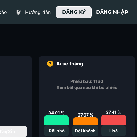
kèo
Hướng dẫn
ĐĂNG KÝ
ĐĂNG NHẬP
Ai sẽ thắng
Phiếu bầu:
1160
Xem kết quả sau khi bỏ phiếu
37.41
%
34.91
%
27.67
%
Đội nhà
Đội khách
Hoà
Tài/Xỉu