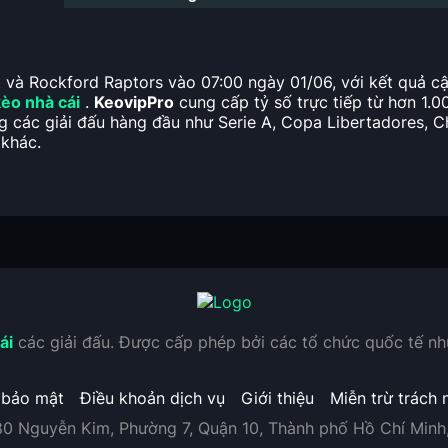
t và Rockford Raptors vào 07:00 ngày 01/06, với kết quả cậ
èo nhà cái
.
KeovipPro
cung cấp tỷ số trực tiếp từ hơn 1.0
ng các giải đấu hàng đầu như Serie A, Copa Libertadores, 
 khác.
ái
các giải đấu. Được cấp phép bởi các tổ chức quốc tế n
 bảo mật
Điều khoản dịch vụ
Giới thiệu
Miễn trừ trách 
80 Nguyễn Kim, Phường 7, Quận 10, Thành phố Hồ Chí Minh