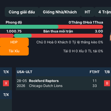
Cùng giải đấu
Giống Nhà/Khách
HT
4
Trận
Phong độ
0
Thắng
0
Hoà
1
Thua
1.00
0.75
Bàn thua mỗi trận
3.00
HDP
Chủ
0
Hoà
0
Khách
0
Tỷ lệ thắng kèo
0
%
Tài Xỉu
Tài
0
H
0
Xỉu
0
TL tài
0
%
T/X
USA-ULT
FT/HT
T/B
28-05
Rockford Raptors
1
1
X
B
2026
Chicago Dutch Lions
3
3
T/X