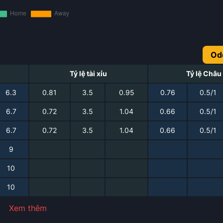
Od
Tỷ lệ tài xỉu
Tỷ lệ Châu
6.3
0.81
3.5
0.95
0.76
0.5/1
6.7
0.72
3.5
1.04
0.66
0.5/1
6.7
0.72
3.5
1.04
0.66
0.5/1
9
10
10
Xem thêm