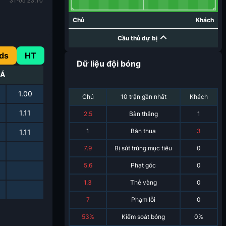
Chủ
Khách
Cầu thủ dự bị
ds
HT
Dữ liệu đội bóng
 Á
1.00
Chủ
10 trận gần nhất
Khách
1.11
2.5
Bàn thắng
1
1
Bàn thua
3
1.11
7.9
Bị sút trúng mục tiêu
0
5.6
Phạt góc
0
1.3
Thẻ vàng
0
7
Phạm lỗi
0
53%
Kiểm soát bóng
0%