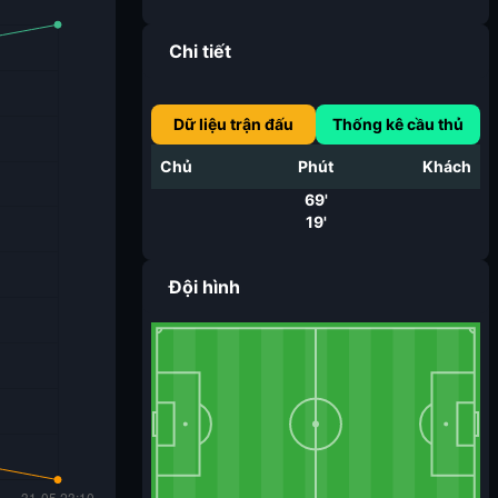
Chi tiết
Dữ liệu trận đấu
Thống kê cầu thủ
Chủ
Phút
Khách
69'
19'
Đội hình