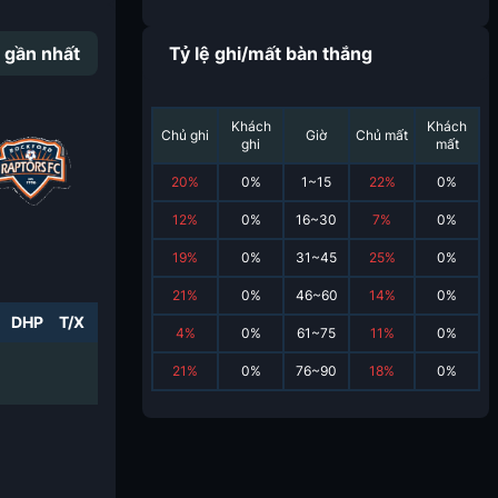
Tỷ lệ ghi/mất bàn thắng
 gần nhất
Khách
Khách
Chủ ghi
Giờ
Chủ mất
ghi
mất
20
%
0
%
1~15
22
%
0
%
12
%
0
%
16~30
7
%
0
%
19
%
0
%
31~45
25
%
0
%
21
%
0
%
46~60
14
%
0
%
DHP
T/X
4
%
0
%
61~75
11
%
0
%
21
%
0
%
76~90
18
%
0
%