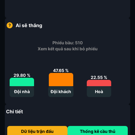
Ai sẽ thắng
Phiếu bầu:
510
Xem kết quả sau khi bỏ phiếu
47.65
%
29.80
%
22.55
%
Đội nhà
Đội khách
Hoà
Chi tiết
Dữ liệu trận đấu
Thống kê cầu thủ