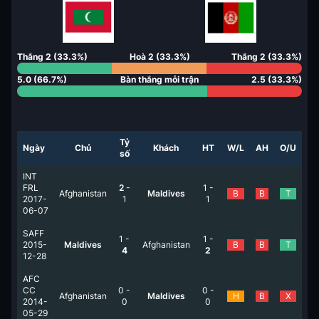
Thắng
2
(
33.3
%)
Hoà
2
(
33.3
%)
Thắng
2
(
33.3
%)
5.0
(
66.7
%)
Bàn thắng mỗi trận
2.5
(
33.3
%)
Tỷ
Ngày
Chủ
Khách
HT
W/L
AH
O/U
số
INT
FRL
2
-
1
-
Afghanistan
Maldives
B
B
T
2017-
1
1
06-07
SAFF
1
-
1
-
2015-
Maldives
Afghanistan
B
B
T
4
2
12-28
AFC
CC
0
-
0
-
Afghanistan
Maldives
H
B
X
2014-
0
0
05-29