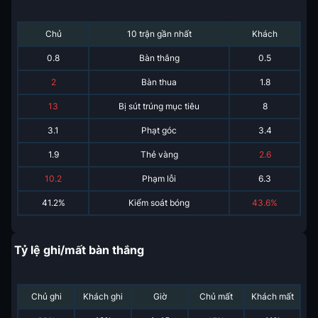
Chủ
10 trận gần nhất
Khách
0.8
Bàn thắng
0.5
2
Bàn thua
1.8
13
Bị sút trúng mục tiêu
8
3.1
Phạt góc
3.4
1.9
Thẻ vàng
2.6
10.2
Phạm lỗi
6.3
41.2%
Kiểm soát bóng
43.6%
Tỷ lệ ghi/mất bàn thắng
Chủ ghi
Khách ghi
Giờ
Chủ mất
Khách mất