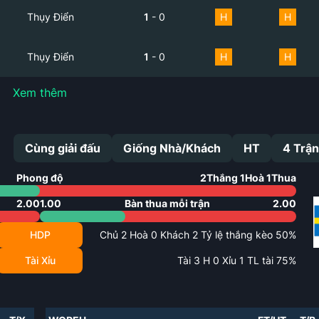
Thụy Điển
1
-
0
H
H
Thụy Điển
1
-
0
H
H
Xem thêm
Cùng giải đấu
Giống Nhà/Khách
HT
4
Trận
Phong độ
2
Thắng
1
Hoà
1
Thua
2.00
1.00
Bàn thua mỗi trận
2.00
HDP
Chủ
2
Hoà
0
Khách
2
Tỷ lệ thắng kèo
50
%
Tài Xỉu
Tài
3
H
0
Xỉu
1
TL tài
75
%