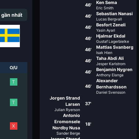
Ken Sema
46'
Eric Smith
Sebastian Nanasi
 gần nhất
46'
Lucas Bergvall
Besfort Zeneli
46'
Yasin Ayari
Hjalmar Ekdal
46'
Gustaf Lagerbielke
Mattias Svanberg
46'
Isak Hien
Taha Abdi Ali
46'
Jesper Karlstrom
O/U
Benjamin Nygren
46'
Anthony Elanga
Alexander
T
46'
Bernhardsson
Daniel Svensson
Jorgen Strand
T
37'
Larsen
Julian Ryerson
Antonio
Eromonsele
18'
X
Nordby Nusa
Sander Berge
Jorgen Strand