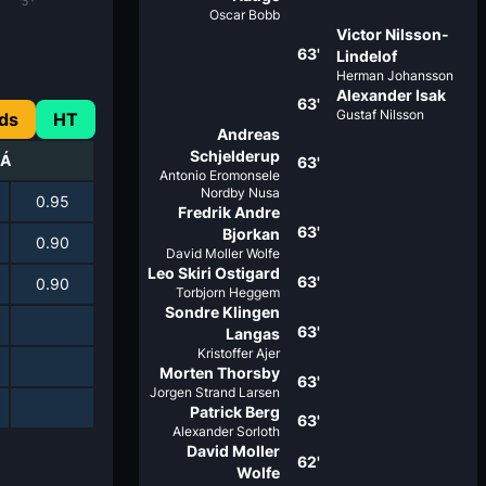
Oscar Bobb
Victor Nilsson-
63'
Lindelof
Herman Johansson
Alexander Isak
63'
Gustaf Nilsson
ds
HT
Andreas
Schjelderup
 Á
63'
Antonio Eromonsele
Nordby Nusa
0.95
Fredrik Andre
63'
Bjorkan
0.90
David Moller Wolfe
Leo Skiri Ostigard
63'
0.90
Torbjorn Heggem
Sondre Klingen
63'
Langas
Kristoffer Ajer
Morten Thorsby
63'
Jorgen Strand Larsen
Patrick Berg
63'
Alexander Sorloth
David Moller
62'
Wolfe