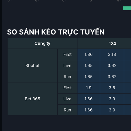
SO SÁNH KÈO TRỰC TUYẾN
Công ty
1X2
First
1.86
3.18
Sbobet
Live
1.65
3.62
Run
1.65
3.62
First
1.9
3.5
Bet 365
Live
1.66
3.9
Run
1.66
3.9