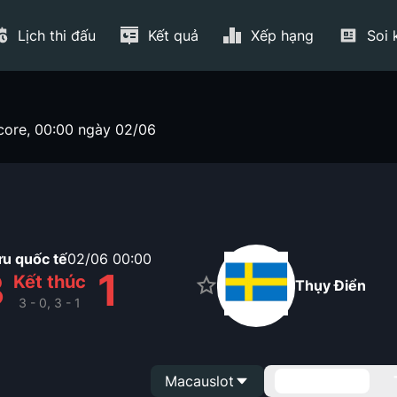
Lịch thi đấu
Kết quả
Xếp hạng
Soi 
score, 00:00 ngày 02/06
ữu quốc tế
02/06
00:00
3
1
Kết thúc
Thụy Điển
3 - 0, 3 - 1
Macauslot
Handicap