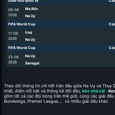
Giao hữu quốc tế
Các
Ma Rốc
08-06
2026
Na Uy
FIFA World Cup
Các
Iraq
17-06
2026
Na Uy
FIFA World Cup
Các
Na Uy
23-06
2026
Senegal
Theo dõi thông tin chi tiết trận đấu giữa Na Uy và Thụy 
nhất, điểm nổi bật và thống kê đối đầu,
kèo nhà cái
.
Ke
gồm tất cả các đội bóng trên thế giới, cùng các giải đ
Bundesliga, Premier League,… và nhiều giải đấu khác.