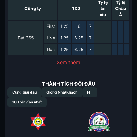
Tỷ lệ
Tỷ lệ
Công ty
1X2
tài
Châu
xỉu
Á
First
1.25
6
7
Bet 365
Live
1.25
6.25
7
Run
1.25
6.25
7
Xem thêm
THÀNH TÍCH ĐỐI ĐẦU
Cùng giải đấu
Giống Nhà/Khách
HT
10
Trận gần nhất