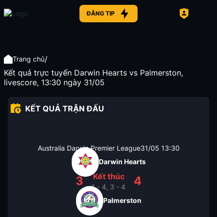
ĐĂNG TIP
/
Trang chủ
Kết quả trực tuyến Darwin Hearts vs Palmerston,
livescore, 13:30 ngày 31/05
KẾT QUẢ TRẬN ĐẤU
Australia Darwin Premier League
31/05
13:30
Darwin Hearts
Kết thúc
3
4
1 - 4, 3 - 4
Palmerston