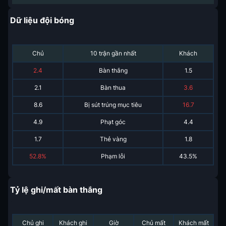
Dữ liệu đội bóng
Chủ
10 trận gần nhất
Khách
2.4
Bàn thắng
1.5
2.1
Bàn thua
3.6
8.6
Bị sút trúng mục tiêu
16.7
4.9
Phạt góc
4.4
1.7
Thẻ vàng
1.8
52.8%
Phạm lỗi
43.5%
Tỷ lệ ghi/mất bàn thắng
Chủ ghi
Khách ghi
Giờ
Chủ mất
Khách mất