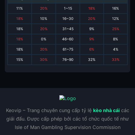
11
%
20
%
1~15
18
%
16
%
18
%
10
%
16~30
20
%
12
%
18
%
20
%
31~45
9
%
25
%
18
%
0
%
46~60
9
%
8
%
18
%
20
%
61~75
6
%
4
%
15
%
30
%
76~90
32
%
33
%
Keovip – Trang chuyên cung cấp tỷ lệ
kèo nhà cái
các
giải đấu. Được cấp phép bởi các tổ chức quốc tế như
Isle of Man Gambling Supervision Commission