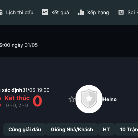
Lịch thi đấu
Kết quả
Xếp hạng
Soi 
19:00 ngày 31/05
 xác định
31/05
19:00
2
0
Kết thúc
Heino
0 - 0, 2 - 0
Cùng giải đấu
Giống Nhà/Khách
HT
10
Trận