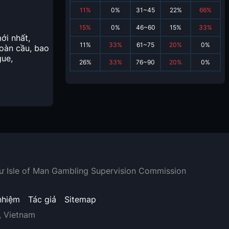
11
%
0
%
31~45
22
%
66
%
15
%
0
%
46~60
15
%
33
%
ới nhất,
11
%
33
%
61~75
20
%
0
%
toàn cầu, bao
gue,
26
%
33
%
76~90
20
%
0
%
hư Isle of Man Gambling Supervision Commission
nhiệm
Tác giả
Sitemap
, Vietnam