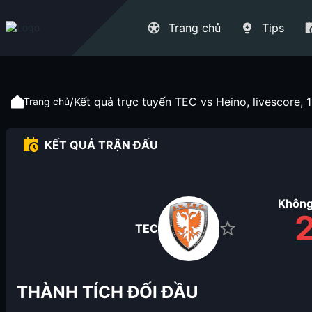
Trang chủ
Tips
/
Kết quả trực tuyến TEC vs Heino, livescore, 
Trang chủ
KẾT QUẢ TRẬN ĐẤU
Không
TEC
THÀNH TÍCH ĐỐI ĐẦU