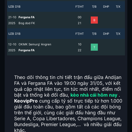
UZB D1B
FT/HT
T/B
DHP
T/X
21-10
Fergana FA
0
0
B
2025
Bog dod FK
2
1
UZB D1B
FT/HT
T/B
DHP
T/X
12-10
OKMK Semurg' Angren
1
0
T
2025
Fergana FA
2
2
Theo dõi thông tin chi tiết trận đấu giữa Andijan
FA và Fergana FA vào 19:00 ngày 31/05, với kết
quả cập nhật liên tục, tin tức mới nhất, điểm nổi
bật và thống kê đối đầu,
kèo nhà cái hôm nay
.
KeovipPro
cung cấp tỷ số trực tiếp từ hơn 1.000
giải đấu toàn cầu, bao gồm tất cả các đội bóng
trên thế giới, cùng các giải đấu hàng đầu như
Serie A, Copa Libertadores, Champions League,
Bundesliga, Premier League,… và nhiều giải đấu
khác.