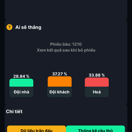
Ai sẽ thắng
Phiếu bầu:
1210
Xem kết quả sau khi bỏ phiếu
37.27
%
33.88
%
28.84
%
Đội nhà
Đội khách
Hoà
Chi tiết
Dữ liệu trận đấu
Thống kê cầu thủ