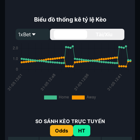
Biểu đồ thống kê tỷ lệ Kèo
1xBet
Handicap
Tài/Xỉu
SO SÁNH KÈO TRỰC TUYẾN
Odds
HT