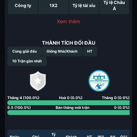
Tỷ lệ Châu
Công ty
1X2
Tỷ lệ tài xỉu
Á
Xem thêm
THÀNH TÍCH ĐỐI ĐẦU
Cùng giải đấu
Giống Nhà/Khách
HT
10
Trận gần nhất
Thắng
4
(
100.0
%)
Hoà
0
(
0.0
%)
Thắng
0
(
0.0
%)
5.5
(
100.0
%)
Bàn thắng mỗi trận
0
(
0.0
%)
Tỷ
Ngày
Chủ
Khách
HT
W/L
AH
O/U