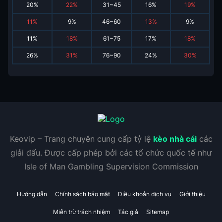
20
%
22
%
31~45
16
%
19
%
11
%
9
%
46~60
13
%
9
%
11
%
18
%
61~75
17
%
18
%
26
%
31
%
76~90
24
%
30
%
Keovip – Trang chuyên cung cấp tỷ lệ
kèo nhà cái
các
giải đấu. Được cấp phép bởi các tổ chức quốc tế như
Isle of Man Gambling Supervision Commission
Hướng dẫn
Chính sách bảo mật
Điều khoản dịch vụ
Giới thiệu
Miễn trừ trách nhiệm
Tác giả
Sitemap