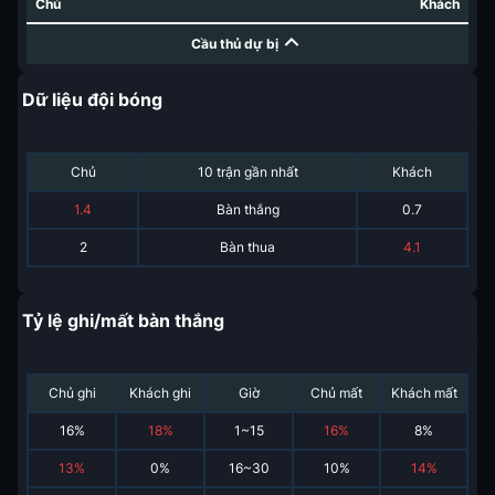
Chủ
Khách
Cầu thủ dự bị
Dữ liệu đội bóng
Chủ
10 trận gần nhất
Khách
1.4
Bàn thắng
0.7
2
Bàn thua
4.1
Tỷ lệ ghi/mất bàn thắng
Chủ ghi
Khách ghi
Giờ
Chủ mất
Khách mất
16
%
18
%
1~15
16
%
8
%
13
%
0
%
16~30
10
%
14
%