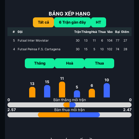
BẢNG XẾP HẠNG
Tất cả
6
Trận gần đây
HT
#
Đội
Trận
Thắng
Hoà
Thua
Vào
Bại
Điểm
5
Futsal Inter Movistar
30
13
11
6
104
77
27
4
Futsal Peinsa F.S. Cartagena
30
15
5
10
102
74
28
Thắng
Hoà
Thua
11
10
15
13
6
5
0
Bàn thắng mỗi trận
0
2.57
Bàn thua mỗi trận
2.47