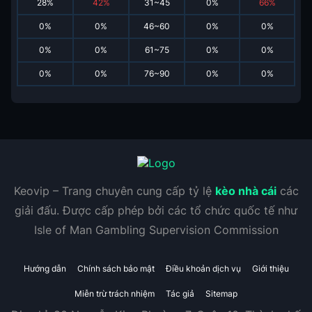
28
%
42
%
31~45
0
%
66
%
0
%
0
%
46~60
0
%
0
%
0
%
0
%
61~75
0
%
0
%
0
%
0
%
76~90
0
%
0
%
Keovip – Trang chuyên cung cấp tỷ lệ
kèo nhà cái
các
giải đấu. Được cấp phép bởi các tổ chức quốc tế như
Isle of Man Gambling Supervision Commission
Hướng dẫn
Chính sách bảo mật
Điều khoản dịch vụ
Giới thiệu
Miễn trừ trách nhiệm
Tác giả
Sitemap