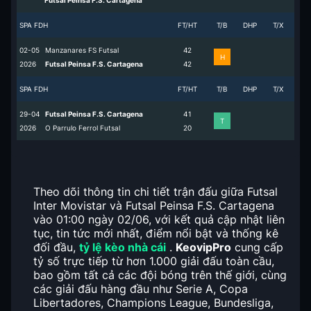
Futsal Peinsa F.S. Cartagena
SPA FDH
FT/HT
T/B
DHP
T/X
02-05
Manzanares FS Futsal
4
2
H
2026
Futsal Peinsa F.S. Cartagena
4
2
SPA FDH
FT/HT
T/B
DHP
T/X
29-04
Futsal Peinsa F.S. Cartagena
4
1
T
2026
O Parrulo Ferrol Futsal
2
0
Theo dõi thông tin chi tiết trận đấu giữa Futsal
Inter Movistar và Futsal Peinsa F.S. Cartagena
vào 01:00 ngày 02/06, với kết quả cập nhật liên
tục, tin tức mới nhất, điểm nổi bật và thống kê
đối đầu,
tỷ lệ kèo nhà cái
.
KeovipPro
cung cấp
tỷ số trực tiếp từ hơn 1.000 giải đấu toàn cầu,
bao gồm tất cả các đội bóng trên thế giới, cùng
các giải đấu hàng đầu như Serie A, Copa
Libertadores, Champions League, Bundesliga,