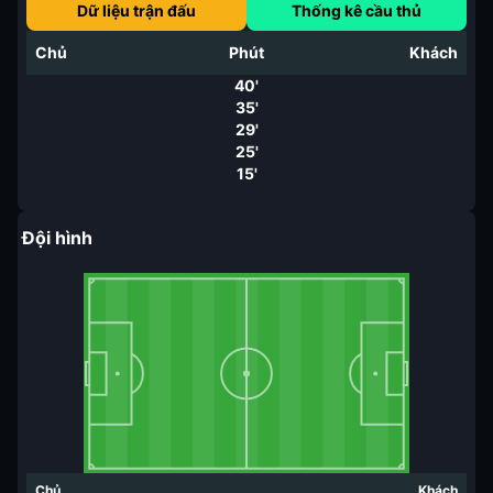
Dữ liệu trận đấu
Thống kê cầu thủ
Chủ
Phút
Khách
40'
35'
29'
25'
15'
Đội hình
Chủ
Khách