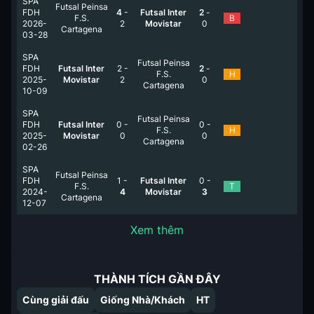
SPA
Futsal Peinsa
FDH
4
-
Futsal Inter
2
-
F.S.
B
2026-
2
Movistar
0
Cartagena
03-28
SPA
Futsal Peinsa
FDH
Futsal Inter
2
-
2
-
F.S.
H
2025-
Movistar
2
0
Cartagena
10-09
SPA
Futsal Peinsa
FDH
Futsal Inter
0
-
0
-
F.S.
H
2025-
Movistar
0
0
Cartagena
02-26
SPA
Futsal Peinsa
FDH
1
-
Futsal Inter
0
-
F.S.
T
2024-
4
Movistar
3
Cartagena
12-07
Xem thêm
THÀNH TÍCH GẦN ĐÂY
Cùng giải đấu
Giống Nhà/Khách
HT