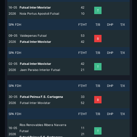
16-05
Futsal Inter Movistar
4
2
T
2026
Noia Portus Apostoli Futsal
1
0
SPA FDH
FT/HT
T/B
DHP
T/X
09-05
Vaidepenas Futsal
5
3
B
2026
Futsal Inter Movistar
4
2
SPA FDH
FT/HT
T/B
DHP
T/X
02-05
Futsal Inter Movistar
4
2
T
2026
Jaen Paraiso Interior Futsal
2
1
SPA FDH
FT/HT
T/B
DHP
T/X
30-05
Futsal Peinsa F.S. Cartagena
3
3
B
2026
Futsal Inter Movistar
5
2
SPA FDH
FT/HT
T/B
DHP
T/X
Rios Renovables Ribera Navarra
16-05
1
1
Futsal
T
2026
2
1