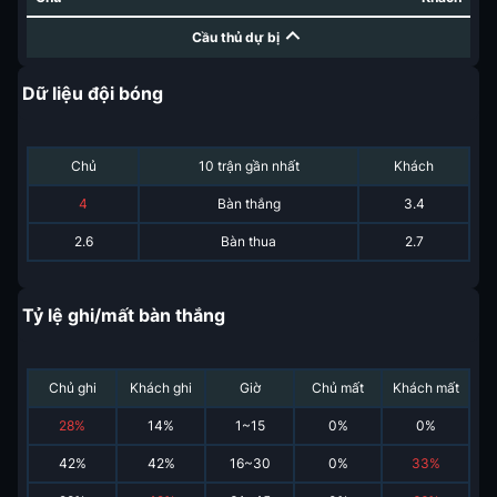
Cầu thủ dự bị
Dữ liệu đội bóng
Chủ
10 trận gần nhất
Khách
4
Bàn thắng
3.4
2.6
Bàn thua
2.7
Tỷ lệ ghi/mất bàn thắng
Chủ ghi
Khách ghi
Giờ
Chủ mất
Khách mất
28
%
14
%
1~15
0
%
0
%
42
%
42
%
16~30
0
%
33
%