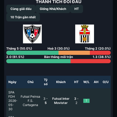
THÀNH TÍCH ĐỐI ĐẦU
Cùng giải đấu
Giống Nhà/Khách
HT
10
Trận gần nhất
Thắng
5
(
50.0
%)
Hoà
3
(
30.0
%)
Thắng
2
(
20.0
%)
2.0
(
61.5
%)
Bàn thắng mỗi trận
1.3
(
38.5
%)
Tỷ
Ngày
Chủ
Khách
HT
W/L
AH
O/U
số
SPA
FDH
Futsal Peinsa
3
-
Futsal Inter
3
-
2026-
F.S.
T
5
Movistar
2
05-
Cartagena
30