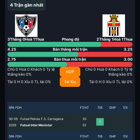
4
Trận gần nhất
3
Thắng
0
Hoà
1
Thua
Phong độ
2
Thắng
1
Hoà
1
Thua
4.25
Bàn thắng mỗi trận
3.25
2.75
Bàn thua mỗi trận
3.00
Chủ
0
Hoà
0
Khách
0
Tỷ lệ
Chủ
0
Hoà
0
Khách
0
Tỷ lệ
HDP
thắng kèo
0
%
thắng kèo
0
%
Tài
0
H
0
Xỉu
0
TL tài
0
%
Tài Xỉu
Tài
0
H
0
Xỉu
0
TL tài
0
%
SPA FDH
FT/HT
T/B
DHP
T/X
30-05
Futsal Peinsa F.S. Cartagena
3
3
T
2026
Futsal Inter Movistar
5
2
SPA FDH
FT/HT
T/B
DHP
T/X