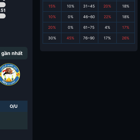
15
%
10
%
31~45
20
%
18
%
.51
10
%
0
%
46~60
22
%
18
%
20
%
0
%
61~75
4
%
17
%
30
%
45
%
76~90
17
%
26
%
 gần nhất
O/U