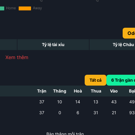
Od
Tỷ lệ tài xỉu
Tỷ lệ Châu
Xem thêm
Tất cả
6
Trận gần 
Trận
Thắng
Hoà
Thua
Vào
Bạ
37
10
14
13
43
49
37
0
6
31
21
93
Bàn thắng mỗi trận