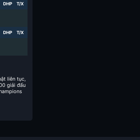
DHP
T/X
DHP
T/X
t liên tục,
00 giải đấu
Champions