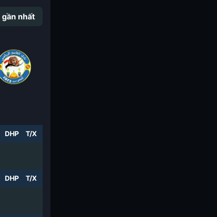
 gần nhất
DHP
T/X
DHP
T/X