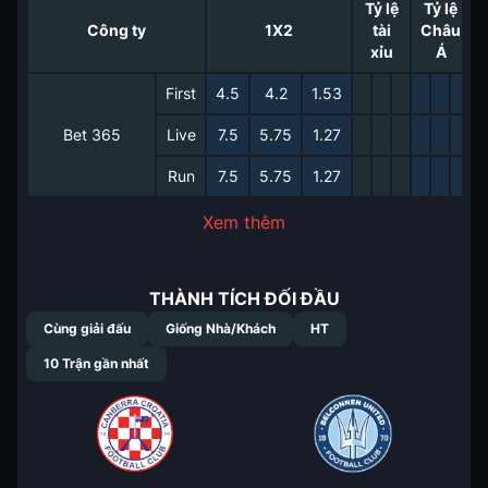
Tỷ lệ
Tỷ lệ
Công ty
1X2
tài
Châu
xỉu
Á
First
4.5
4.2
1.53
Bet 365
Live
7.5
5.75
1.27
Run
7.5
5.75
1.27
Xem thêm
THÀNH TÍCH ĐỐI ĐẦU
Cùng giải đấu
Giống Nhà/Khách
HT
10
Trận gần nhất