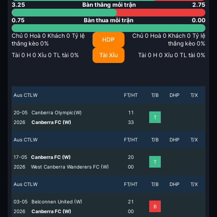
3.25
Bàn thắng mỗi trận
2.75
0.75
Bàn thua mỗi trận
0.00
Chủ
0
Hoà
0
Khách
0
Tỷ lệ
Chủ
0
Hoà
0
Khách
0
Tỷ lệ
HDP
thắng kèo
0
%
thắng kèo
0
%
Tài
0
H
0
Xỉu
0
TL tài
0
%
Tài Xỉu
Tài
0
H
0
Xỉu
0
TL tài
0
%
Aus CTLW
FT/HT
T/B
DHP
T/X
20-05
Canberra Olympic(W)
1
1
T
2026
Canberra FC (W)
3
3
Aus CTLW
FT/HT
T/B
DHP
T/X
17-05
Canberra FC (W)
2
0
T
2026
West Canberra Wanderers FC (W)
0
0
Aus CTLW
FT/HT
T/B
DHP
T/X
03-05
Belconnen United (W)
2
1
B
2026
Canberra FC (W)
0
0