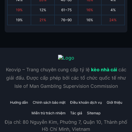
19
%
12
%
61~75
16
%
4
%
19
%
21
%
76~90
16
%
24
%
Keovip – Trang chuyên cung cấp tỷ lệ
kèo nhà cái
các
giải đấu. Được cấp phép bởi các tổ chức quốc tế như
Isle of Man Gambling Supervision Commission
Hướng dẫn
Chính sách bảo mật
Điều khoản dịch vụ
Giới thiệu
Miễn trừ trách nhiệm
Tác giả
Sitemap
Địa chỉ:
80 Nguyễn Kim, Phường 7, Quận 10, Thành phố
Hồ Chí Minh, Vietnam