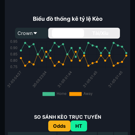
Biểu đồ thống kê tỷ lệ Kèo
Crown
Handicap
Tài/Xỉu
SO SÁNH KÈO TRỰC TUYẾN
Odds
HT