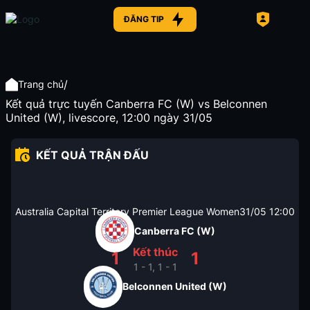
ĐĂNG TIP
/
Trang chủ
Kết quả trực tuyến Canberra FC (W) vs Belconnen
United (W), livescore, 12:00 ngày 31/05
KẾT QUẢ TRẬN ĐẤU
Australia Capital Territory Premier League Women
31/05
12:00
Canberra FC (W)
Kết thúc
1
1
1 - 1, 1 - 1
Belconnen United (W)