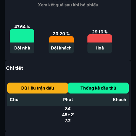
Xem kết quả sau khi bỏ phiếu
47.64
%
29.16
%
23.20
%
Đội nhà
Đội khách
Hoà
Chi tiết
Dữ liệu trận đấu
Thống kê cầu thủ
Chủ
Phút
Khách
84'
45+2'
33'