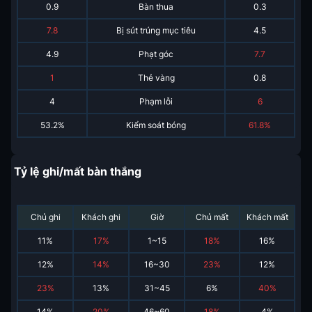
0.9
Bàn thua
0.3
7.8
Bị sút trúng mục tiêu
4.5
4.9
Phạt góc
7.7
1
Thẻ vàng
0.8
4
Phạm lỗi
6
53.2%
Kiểm soát bóng
61.8%
Tỷ lệ ghi/mất bàn thắng
Chủ ghi
Khách ghi
Giờ
Chủ mất
Khách mất
11
%
17
%
1~15
18
%
16
%
12
%
14
%
16~30
23
%
12
%
23
%
13
%
31~45
6
%
40
%
14
%
20
%
46~60
18
%
4
%