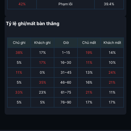
42%
Phạm lỗi
39.4%
Tỷ lệ ghi/mất bàn thắng
Chủ ghi
Khách ghi
Giờ
Chủ mất
Khách mất
38
%
17
%
1~15
19
%
14
%
5
%
17
%
16~30
11
%
10
%
11
%
0
%
31~45
13
%
24
%
5
%
35
%
46~60
16
%
21
%
33
%
23
%
61~75
21
%
11
%
5
%
5
%
76~90
17
%
17
%