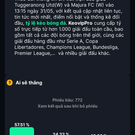
Tuggeranong Utd(W) và Majura FC (W) vào
13:15 ngày 31/05, với kết quả cập nhật liên tục,
tin tức mới nhất, điểm nổi bật và thống kê đối
đầu,
tỷ lệ kèo bóng đá
.
KeovipPro
cung cấp tỷ
số trực tiếp từ hơn 1.000 giải đấu toàn cầu, bao
gồm tất cả các đội bóng trên thế giới, cùng các
giải đấu hàng đầu như Serie A, Copa
Libertadores, Champions League, Bundesliga,
Premier League,… và nhiều giải đấu khác.
Ai sẽ thắng
Phiếu bầu:
772
Xem kết quả sau khi bỏ phiếu
57.51
%
24.22
%