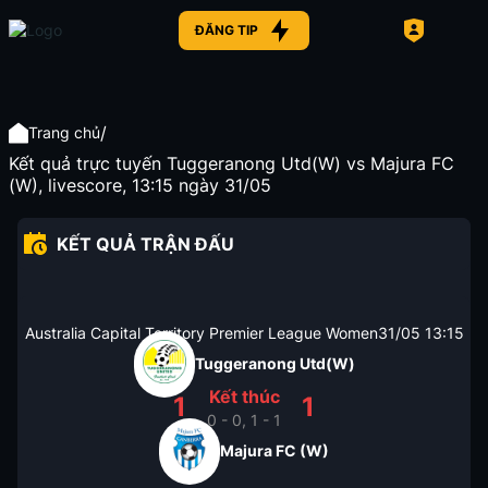
ĐĂNG TIP
/
Trang chủ
Kết quả trực tuyến Tuggeranong Utd(W) vs Majura FC
(W), livescore, 13:15 ngày 31/05
KẾT QUẢ TRẬN ĐẤU
Australia Capital Territory Premier League Women
31/05
13:15
Tuggeranong Utd(W)
Kết thúc
1
1
0 - 0, 1 - 1
Majura FC (W)