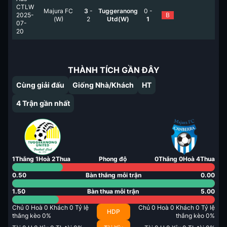
CTLW
Majura FC
3
-
Tuggeranong
0
-
2025-
B
(W)
2
Utd(W)
1
07-
20
THÀNH TÍCH GẦN ĐÂY
Cùng giải đấu
Giống Nhà/Khách
HT
4
Trận gần nhất
1
Thắng
1
Hoà
2
Thua
Phong độ
0
Thắng
0
Hoà
4
Thua
0.50
Bàn thắng mỗi trận
0.00
1.50
Bàn thua mỗi trận
5.00
Chủ
0
Hoà
0
Khách
0
Tỷ lệ
Chủ
0
Hoà
0
Khách
0
Tỷ lệ
HDP
thắng kèo
0
%
thắng kèo
0
%