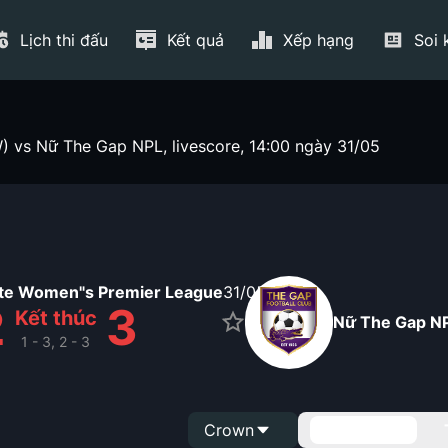
Lịch thi đấu
Kết quả
Xếp hạng
Soi 
W) vs Nữ The Gap NPL, livescore, 14:00 ngày 31/05
ate Women"s Premier League
31/05
14:00
2
3
Kết thúc
Nữ The Gap N
1 - 3, 2 - 3
Crown
Handicap