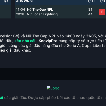
T/X
AUS WQSL
FT/HT
T/B
11-04
Nữ The Gap NPL
3
1
B
2026
Nữ Logan Lightning
4
4
Excelsior (W) và Nữ The Gap NPL vào 14:00 ngày 31/05, với 
 đối đầu,
kèo nhà cái
.
KeovipPro
cung cấp tỷ số trực tiếp t
giới, cùng các giải đấu hàng đầu như Serie A, Copa Liberta
ều giải đấu khác.
ái
các giải đấu. Được cấp phép bởi các tổ chức quốc tế n