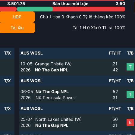
3.50
1.75
Bàn thua mỗi trận
3.50
HDP
Chủ
1
Hoà
0
Khách
0
Tỷ lệ thắng kèo
100
%
Tài Xỉu
Tài
1
H
0
Xỉu
0
TL tài
100
%
T/X
AUS WQSL
FT/HT
T/B
10-05
Grange Thistle (W)
2
1
T
2026
Nữ The Gap NPL
4
2
T/X
AUS WQSL
FT/HT
T/B
06-05
Nữ The Gap NPL
5
2
T
2026
Nữ Peninsula Power
3
1
T/X
AUS WQSL
FT/HT
T/B
25-04
North Lakes United (W)
5
0
B
2026
Nữ The Gap NPL
2
1