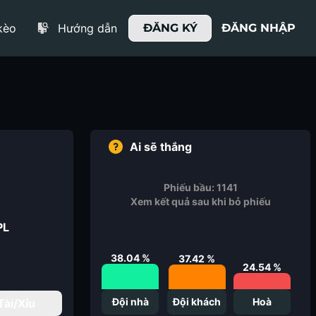
kèo
Hướng dẫn
ĐĂNG KÝ
ĐĂNG NHẬP
Ai sẽ thắng
Phiếu bầu:
1141
Xem kết quả sau khi bỏ phiếu
PL
38.04
%
37.42
%
24.54
%
Đội nhà
Đội khách
Hoà
Tài/Xỉu