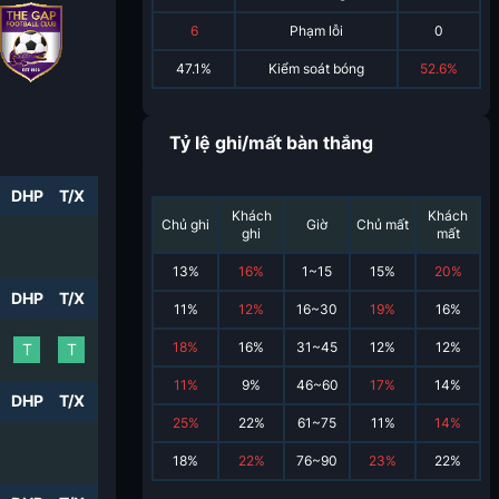
6
Phạm lỗi
0
47.1%
Kiểm soát bóng
52.6%
Tỷ lệ ghi/mất bàn thắng
DHP
T/X
Khách
Khách
Chủ ghi
Giờ
Chủ mất
ghi
mất
13
%
16
%
1~15
15
%
20
%
DHP
T/X
11
%
12
%
16~30
19
%
16
%
18
%
16
%
31~45
12
%
12
%
T
T
11
%
9
%
46~60
17
%
14
%
DHP
T/X
25
%
22
%
61~75
11
%
14
%
18
%
22
%
76~90
23
%
22
%