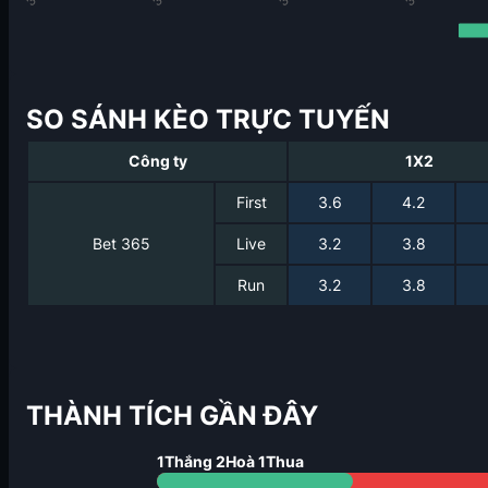
SO SÁNH KÈO TRỰC TUYẾN
Công ty
1X2
First
3.6
4.2
Bet 365
Live
3.2
3.8
Run
3.2
3.8
THÀNH TÍCH GẦN ĐÂY
1
Thắng
2
Hoà
1
Thua