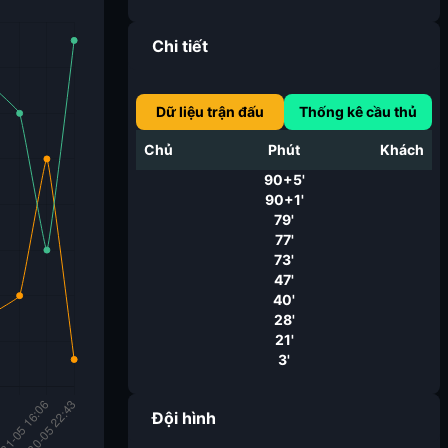
Chi tiết
Dữ liệu trận đấu
Thống kê cầu thủ
Chủ
Phút
Khách
90+5'
90+1'
79'
77'
73'
47'
40'
28'
21'
3'
Đội hình