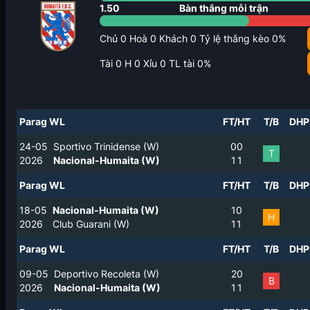
1.50
Bàn thắng mỗi trận
Chủ
0
Hoà
0
Khách
0
Tỷ lệ thắng kèo
0
%
Tài
0
H
0
Xỉu
0
TL tài
0
%
Parag WL
FT/HT
T/B
DHP
24-05
Sportivo Trinidense (W)
0
0
T
2026
Nacional-Humaita (W)
1
1
Parag WL
FT/HT
T/B
DHP
18-05
Nacional-Humaita (W)
1
0
H
2026
Club Guarani (W)
1
1
Parag WL
FT/HT
T/B
DHP
09-05
Deportivo Recoleta (W)
2
0
B
2026
Nacional-Humaita (W)
1
1