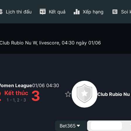
Lịch thi đấu
Kết quả
Xếp hạng
Soi 
Club Rubio Nu W, livescore, 04:30 ngày 01/06
Women League
01/06
04:30
2
3
Kết thúc
Club Rubio Nu
1 - 1, 2 - 3
Bet365
Handicap