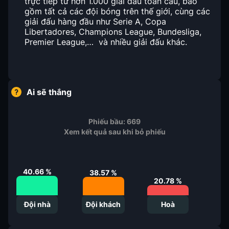
trực tiếp từ hơn 1.000 giải đấu toàn cầu, bao
gồm tất cả các đội bóng trên thế giới, cùng các
giải đấu hàng đầu như Serie A, Copa
Libertadores, Champions League, Bundesliga,
Premier League,… và nhiều giải đấu khác.
Ai sẽ thắng
Phiếu bầu:
669
Xem kết quả sau khi bỏ phiếu
40.66
%
38.57
%
20.78
%
Đội nhà
Đội khách
Hoà