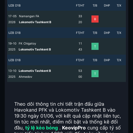
UZB D1B
FT/HT
T/B
DHP
T/X
17-05
Namangan FA
3
3
B
2026
Lokomotiv Tashkent B
2
0
UZB D1B
FT/HT
T/B
DHP
T/X
19-10
FK Chigatoy
1
1
T
2025
Lokomotiv Tashkent B
4
3
UZB D1B
FT/HT
T/B
DHP
T/X
13-10
Lokomotiv Tashkent B
5
3
T
2025
Ahmedov
0
0
Theo dõi thông tin chi tiết trận đấu giữa
Havokand PFK và Lokomotiv Tashkent B vào
19:30 ngày 01/06, với kết quả cập nhật liên tục,
tin tức mới nhất, điểm nổi bật và thống kê đối
đầu,
tỷ lệ kèo bóng
.
KeovipPro
cung cấp tỷ số