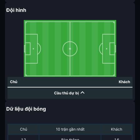
Đội hình
Chủ
Khách
Cầu thủ dự bị
Dữ liệu đội bóng
Chủ
10 trận gần nhất
Khách
1.2
Bàn thắng
1.6