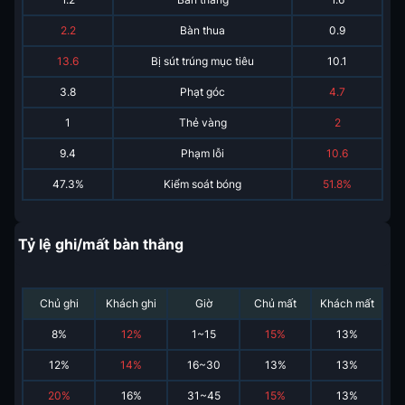
2.2
Bàn thua
0.9
13.6
Bị sút trúng mục tiêu
10.1
3.8
Phạt góc
4.7
1
Thẻ vàng
2
9.4
Phạm lỗi
10.6
47.3%
Kiểm soát bóng
51.8%
Tỷ lệ ghi/mất bàn thắng
Chủ ghi
Khách ghi
Giờ
Chủ mất
Khách mất
8
%
12
%
1~15
15
%
13
%
12
%
14
%
16~30
13
%
13
%
20
%
16
%
31~45
15
%
13
%