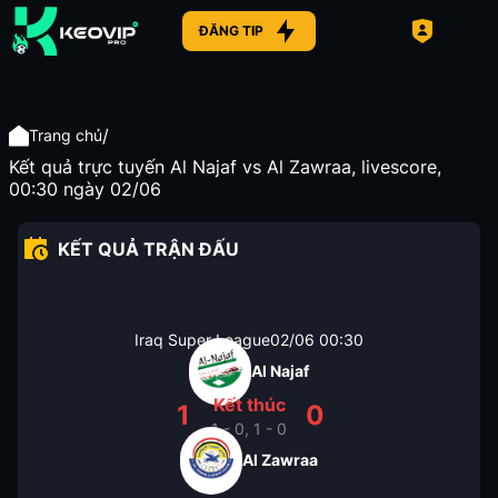
ĐĂNG TIP
/
Trang chủ
Kết quả trực tuyến Al Najaf vs Al Zawraa, livescore,
00:30 ngày 02/06
KẾT QUẢ TRẬN ĐẤU
Iraq Super League
02/06
00:30
Al Najaf
Kết thúc
1
0
1 - 0, 1 - 0
Al Zawraa