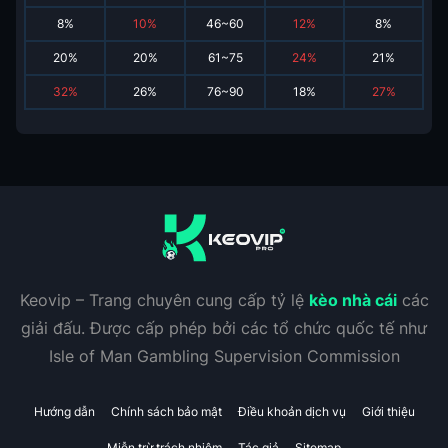
8
%
10
%
46~60
12
%
8
%
20
%
20
%
61~75
24
%
21
%
32
%
26
%
76~90
18
%
27
%
Keovip – Trang chuyên cung cấp tỷ lệ
kèo nhà cái
các
giải đấu. Được cấp phép bởi các tổ chức quốc tế như
Isle of Man Gambling Supervision Commission
Hướng dẫn
Chính sách bảo mật
Điều khoản dịch vụ
Giới thiệu
Miễn trừ trách nhiệm
Tác giả
Sitemap