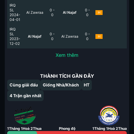
IRQ
SL
0
-
0
-
Al Zawraa
Al Najaf
H
2024-
0
0
04-01
IRQ
SL
0
-
0
-
Al Najaf
Al Zawraa
H
2023-
0
0
12-02
Xem thêm
THÀNH TÍCH GẦN ĐÂY
Cùng giải đấu
Giống Nhà/Khách
HT
4
Trận gần nhất
1
Thắng
1
Hoà
2
Thua
Phong độ
1
Thắng
1
Hoà
2
Thua