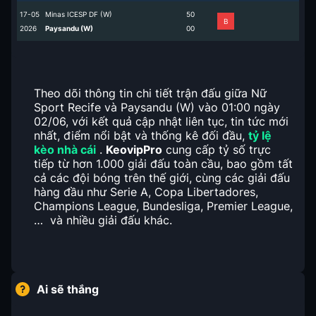
17-05
Minas ICESP DF (W)
5
0
B
2026
Paysandu (W)
0
0
Theo dõi thông tin chi tiết trận đấu giữa Nữ
Sport Recife và Paysandu (W) vào 01:00 ngày
02/06, với kết quả cập nhật liên tục, tin tức mới
nhất, điểm nổi bật và thống kê đối đầu,
tỷ lệ
kèo nhà cái
.
KeovipPro
cung cấp tỷ số trực
tiếp từ hơn 1.000 giải đấu toàn cầu, bao gồm tất
cả các đội bóng trên thế giới, cùng các giải đấu
hàng đầu như Serie A, Copa Libertadores,
Champions League, Bundesliga, Premier League,
… và nhiều giải đấu khác.
Ai sẽ thắng