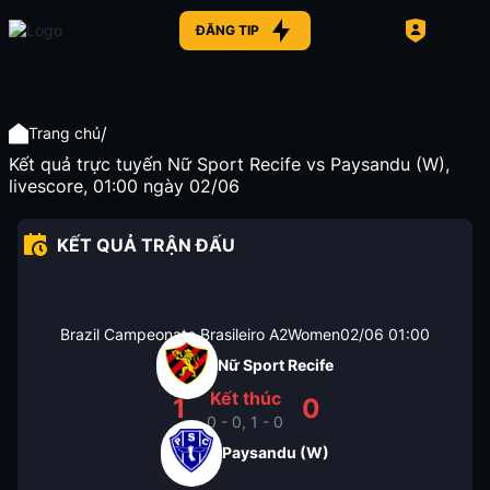
ĐĂNG TIP
/
Trang chủ
Kết quả trực tuyến Nữ Sport Recife vs Paysandu (W),
livescore, 01:00 ngày 02/06
KẾT QUẢ TRẬN ĐẤU
Brazil Campeonato Brasileiro A2Women
02/06
01:00
Nữ Sport Recife
Kết thúc
1
0
0 - 0, 1 - 0
Paysandu (W)